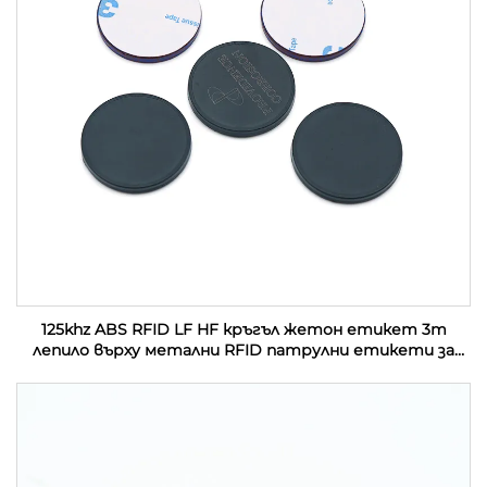
125khz ABS RFID LF HF кръгъл жетон етикет 3m
лепило върху метални RFID патрулни етикети за
управление на патрул на охрана