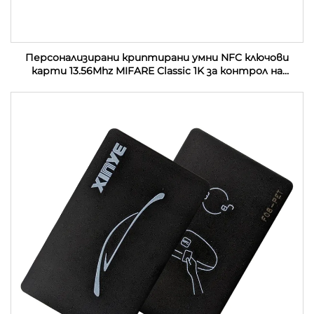
Персонализирани криптирани умни NFC ключови
карти 13.56Mhz MIFARE Classic 1K за контрол на
достъп PVC RFID хотелски ключови карти