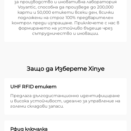
за производство и иновативна лаборатория
Voyantic, способна да произведе до 200,000
карти и 50,000 етикети всеки ден, всички
подложени на строг 100% предварителен
контрол преди изпращане. Приключете с нас в
формирането на устойчиво бъдеще чрез
сътрудничество и иновации.
Защо да Изберете Xinye
UHF RFID етикет
Предлага дългодистанционно идентифициране
и висока устойчивост, идеално за управление на
големи складови запаси.
Рфид ключалка