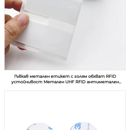
Гъвкав метален етикет с голям обхват RFID
устойчивост Метален UHF RFID антиметален
етикет етикет стикер