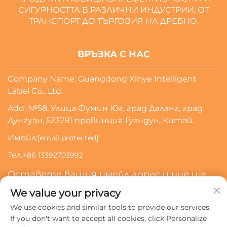
СИГУРНОСТТА В РАЗЛИЧНИ ИНДУСТРИИ, ОТ
ТРАНСПОРТ ДО ТЪРГОВИЯ НА ДРЕБНО.
ВРЪЗКА С НАС
Company Name: Guangdong Xinye Intelligent
Label Co., Ltd.
Add: №58, Улица Фумин Юг, град Даланг, град
Дунгуан, 523781 провинция Гуандун, Китай.
Имейл:
[email protected]
Тел:
+86 13392703992
Оставете вашия имейл адрес и ние ще
се свържем с вас
We value your privacy
We use cookies and similar tools to provide our services.
Абонирай Се
If you don't want to accept all cookies, click Personalize