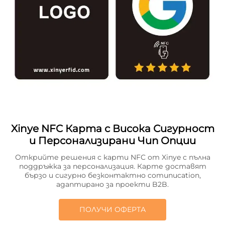
Xinye NFC Карта с Висока Сигурност
и Персонализирани Чип Опции
Открийте решения с карти NFC от Xinye с пълна
поддръжка за персонализация. Карте доставят
бързо и сигурно безконтактно comunucation,
адаптирано за проекти B2B.
ПОЛУЧИ ОФЕРТА