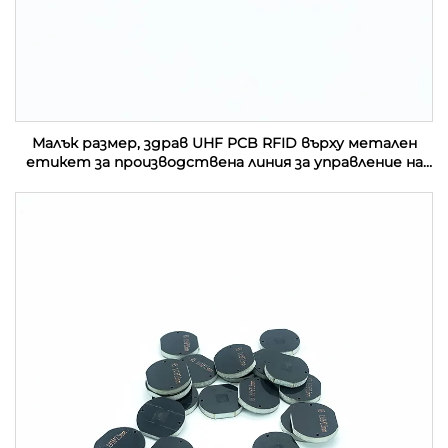
Малък размер, здрав UHF PCB RFID върху метален
етикет за производствена линия за управление на
активи в индустрията