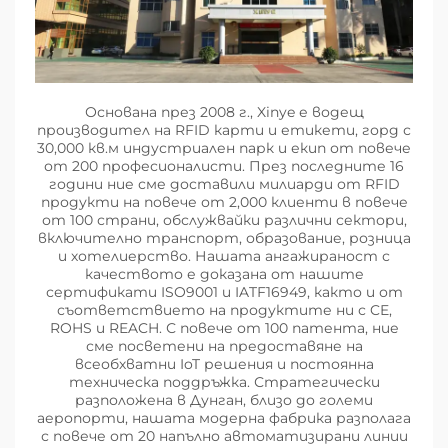
Основана през 2008 г., Xinye е водещ
производител на RFID карти и етикети, горд с
30,000 кв.м индустриален парк и екип от повече
от 200 професионалисти. През последните 16
години ние сме доставили милиарди от RFID
продукти на повече от 2,000 клиенти в повече
от 100 страни, обслужвайки различни сектори,
включително транспорт, образование, розница
и хотелиерство. Нашата ангажираност с
качеството е доказана от нашите
сертификати ISO9001 и IATF16949, както и от
съответствието на продуктите ни с CE,
ROHS и REACH. С повече от 100 патента, ние
сме посветени на предоставяне на
всеобхватни IoT решения и постоянна
техническа поддръжка. Стратегически
разположена в Дунган, близо до големи
аеропорти, нашата модерна фабрика разполага
с повече от 20 напълно автоматизирани линии