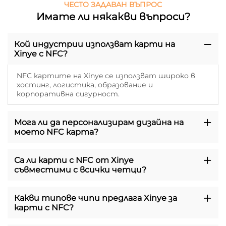
ЧЕСТО ЗАДАВАН ВЪПРОС
Имате ли някакви въпроси?
Кой индустрии използват карти на
Xinye с NFC?
NFC картите на Xinye се използват широко в
хостинг, логистика, образование и
корпоративна сигурност.
Мога ли да персонализирам дизайна на
моето NFC карта?
Са ли карти с NFC от Xinye
съвместими с всички четци?
Какви типове чипи предлага Xinye за
карти с NFC?