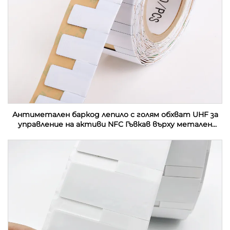
Антиметален баркод лепило с голям обхват UHF за
управление на активи NFC Гъвкав върху метален
етикет Етикет за контактна карта RFID етикет
стикер