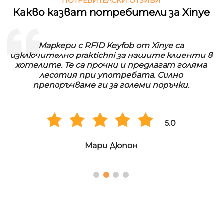
ПОТРЕБИТЕЛСКИ ОТЗИВИ
Какво казват потребители за Xinye
Маркери с RFID Keyfob от Xinye са
изключително praktichni за нашите клиенти в
хотелите. Те са прочни и предлагат голяма
лесотия при употребата. Силно
препоръчваме ги за големи поръчки.
5.0
Мари Дюпон