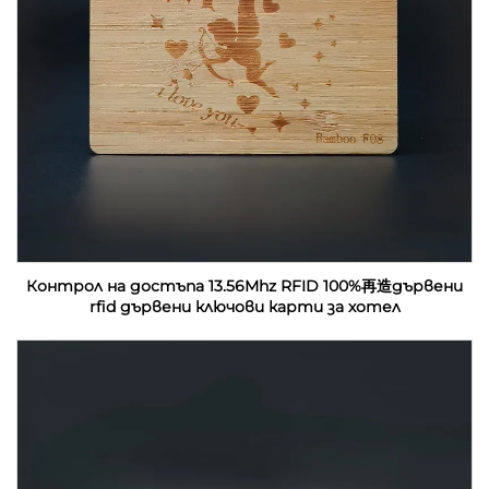
Контрол на достъпа 13.56Mhz RFID 100%再造дървени
rfid дървени ключови карти за хотел