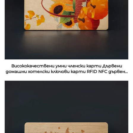
Висококачествени умни членски карти Дървени
домашни хотелски ключови карти RFID NFC дървени
визитки