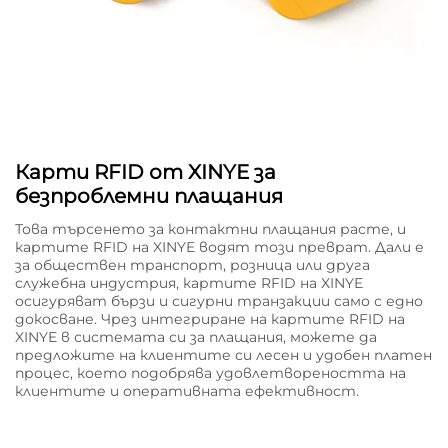
Карти RFID от XINYE за
безпроблемни плащания
Това търсенето за контактни плащания расте, и
картите RFID на XINYE водят този преврат. Дали е
за обществен транспорт, розница или друга
служебна индустрия, картите RFID на XINYE
осигуряват бързи и сигурни транзакции само с едно
докосване. Чрез интегриране на картите RFID на
XINYE в системата си за плащания, можете да
предложите на клиентите си лесен и удобен платен
процес, което подобрява удовлетвореността на
клиентите и оперативната ефективност.