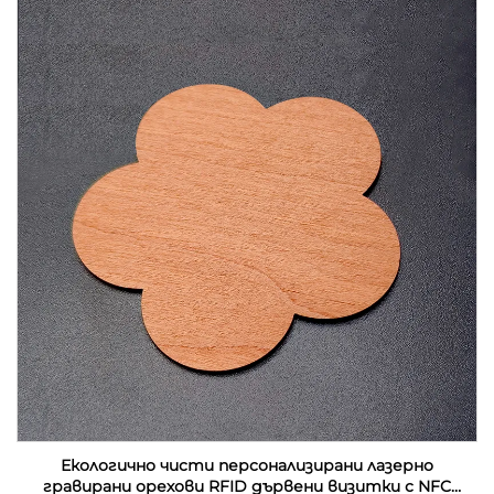
Екологично чисти персонализирани лазерно
гравирани орехови RFID дървени визитки с NFC