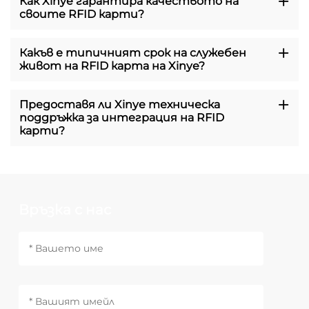
Как Xinye гарантира качеството на
своите RFID карти?
Какъв е типичният срок на служебен
живот на RFID карта на Xinye?
Предоставя ли Xinye техническа
поддръжка за интеграция на RFID
карти?
Връзка с нас