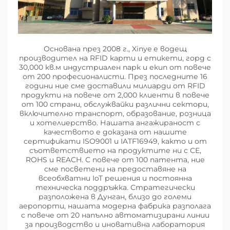
Основана през 2008 г., Xinye е водещ
производител на RFID карти и етикети, горд с
30,000 кв.м индустриален парк и екип от повече
от 200 професионалисти. През последните 16
години ние сме доставили милиарди от RFID
продукти на повече от 2,000 клиенти в повече
от 100 страни, обслужвайки различни сектори,
включително транспорт, образование, розница
и хотелиерство. Нашата ангажираност с
качеството е доказана от нашите
сертификати ISO9001 и IATF16949, както и от
съответствието на продуктите ни с CE,
ROHS и REACH. С повече от 100 патента, ние
сме посветени на предоставяне на
всеобхватни IoT решения и постоянна
техническа поддръжка. Стратегически
разположена в Дунган, близо до големи
аеропорти, нашата модерна фабрика разполага
с повече от 20 напълно автоматизирани линии
за производство и иновативна лаборатория