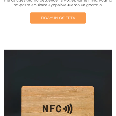
те са идеалното решение за модерните firми, които
търсят ефикасен управлението на достъп.
ПОЛУЧИ ОФЕРТА