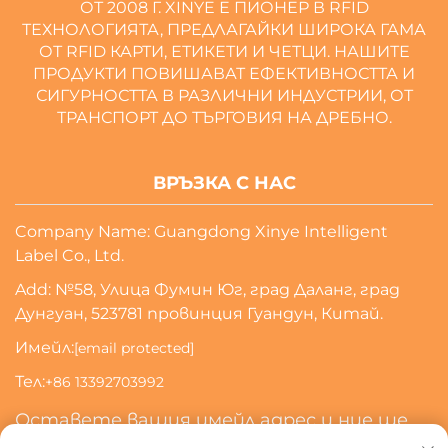
ОТ 2008 Г. XINYE Е ПИОНЕР В RFID
ТЕХНОЛОГИЯТА, ПРЕДЛАГАЙКИ ШИРОКА ГАМА
ОТ RFID КАРТИ, ЕТИКЕТИ И ЧЕТЦИ. НАШИТЕ
ПРОДУКТИ ПОВИШАВАТ ЕФЕКТИВНОСТТА И
СИГУРНОСТТА В РАЗЛИЧНИ ИНДУСТРИИ, ОТ
ТРАНСПОРТ ДО ТЪРГОВИЯ НА ДРЕБНО.
ВРЪЗКА С НАС
Company Name: Guangdong Xinye Intelligent
Label Co., Ltd.
Add: №58, Улица Фумин Юг, град Даланг, град
Дунгуан, 523781 провинция Гуандун, Китай.
Имейл:
[email protected]
Тел:
+86 13392703992
Оставете вашия имейл адрес и ние ще
се свържем с вас