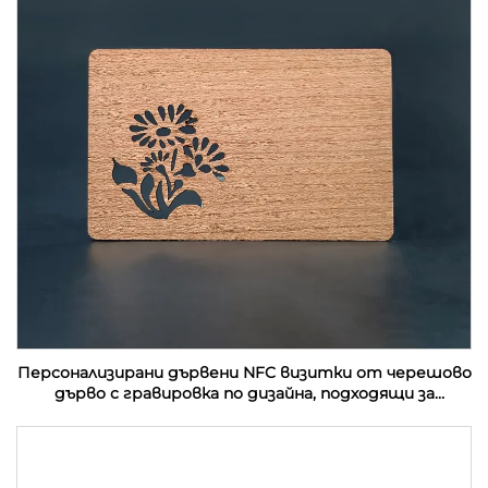
Персонализирани дървени NFC визитки от черешово
дърво с гравировка по дизайна, подходящи за
подаръци с RFID технология