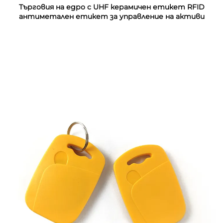
Търговия на едро с UHF керамичен етикет RFID
антиметален етикет за управление на активи