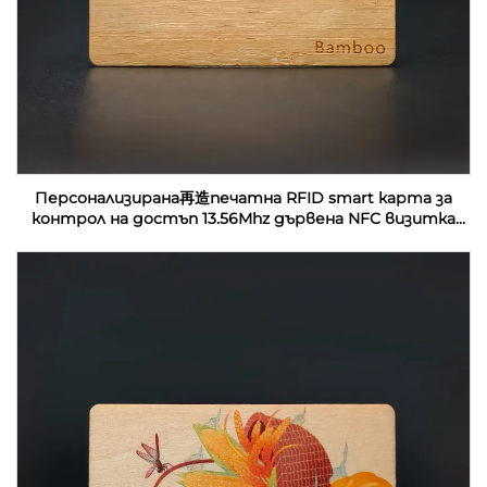
Персонализирана再造печатна RFID smart карта за
контрол на достъп 13.56Mhz дървена NFC визитка
празни за лазерна гравировка