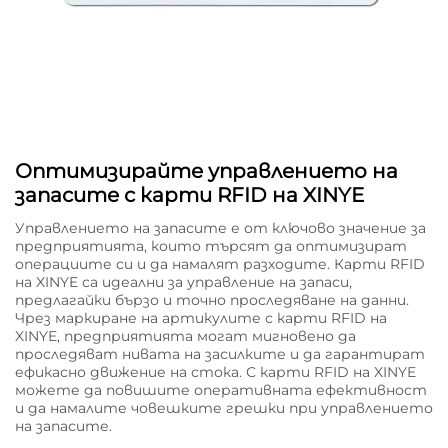
Оптимизирайте управлението на
запасите с карти RFID на XINYE
Управлението на запасите е от ключово значение за
предприятията, които търсят да оптимизират
операциите си и да намалят разходите. Карти RFID
на XINYE са идеални за управление на запаси,
предлагайки бързо и точно проследяване на данни.
Чрез маркиране на артикулите с карти RFID на
XINYE, предприятията могат мигновено да
проследяват нивата на засилките и да гарантират
ефикасно движение на стока. С карти RFID на XINYE
можете да повишите оперативната ефективност
и да намалите човешките грешки при управлението
на запасите.