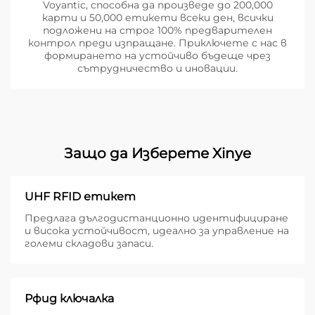
Voyantic, способна да произведе до 200,000
карти и 50,000 етикети всеки ден, всички
подложени на строг 100% предварителен
контрол преди изпращане. Приключете с нас в
формирането на устойчиво бъдеще чрез
сътрудничество и иновации.
Защо да Изберете Xinye
UHF RFID етикет
Предлага дългодистанционно идентифициране
и висока устойчивост, идеално за управление на
големи складови запаси.
Рфид ключалка