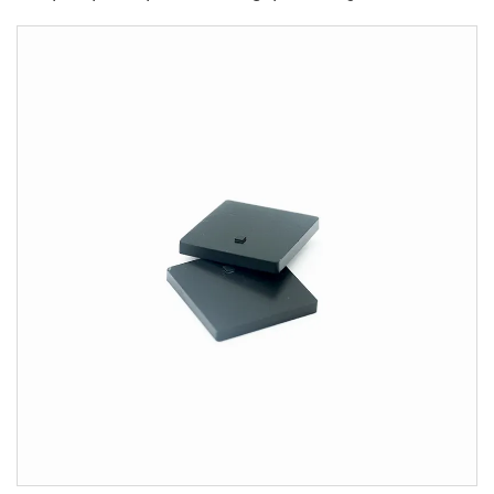
интерфейс и водонепроницаемост на честота
13.56MHz