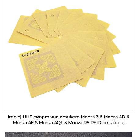
Impinj UHF смарт чип етикет Monza 3 & Monza 4D &
Monza 4E & Monza 4QT & Monza R6 RFID стикери,
персонализирани за индустриален мониторинг