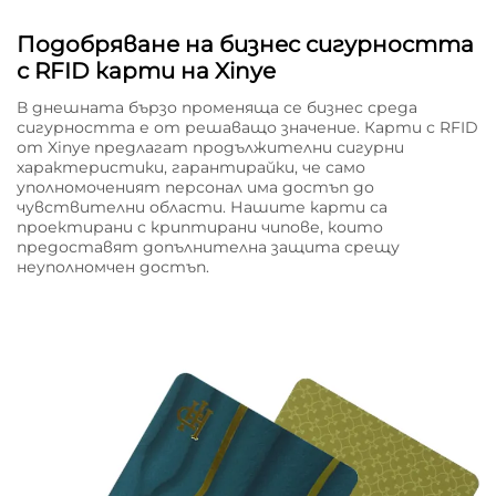
Подобряване на бизнес сигурността
с RFID карти на Xinye
В днешната бързо променяща се бизнес среда
сигурността е от решаващо значение. Карти с RFID
от Xinye предлагат продължителни сигурни
характеристики, гарантирайки, че само
уполномоченият персонал има достъп до
чувствителни области. Нашите карти са
проектирани с криптирани чипове, които
предоставят допълнителна защита срещу
неуполномчен достъп.