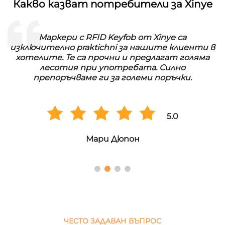
Какво казват потребители за Xinye
Маркери с RFID Keyfob от Xinye са
изключително praktichni за нашите клиенти в
хотелите. Те са прочни и предлагат голяма
лесотия при употребата. Силно
препоръчваме ги за големи поръчки.
5.0
Мари Дюпон
ЧЕСТО ЗАДАВАН ВЪПРОС