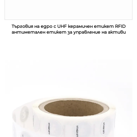
Търговия на едро с UHF керамичен етикет RFID
антиметален етикет за управление на активи