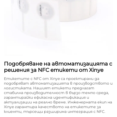
Подобряване на автоматизацията с
решения за NFC етикети от Xinye
Етикетите с NFC от Xinye са проектирани да
подобряват автоматизацията в производството и
логистиката. Нашият етикети предлагат
стабилна производителност в бързо темпо среда,
гарантирайки ефикасна идентификация и
актуализации на реално време. Инженерната екип на
Xinye гарантира качеството на етикетите за
клиенти, търсещи разширима интеграция с NFC.