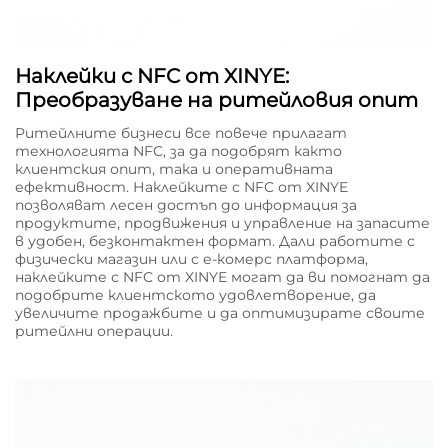
Наклейки с NFC от XINYE:
Преобразуване на ритейловия опит
Ритейлните бизнеси все повече прилагат
технологията NFC, за да подобрят както
клиентския опит, така и оперативната
ефективност. Наклейките с NFC от XINYE
позволяват лесен достъп до информация за
продуктите, продвижения и управление на запасите
в удобен, безконтактен формат. Дали работите с
физически магазин или с е-комерс платформа,
наклейките с NFC от XINYE могат да ви помогнат да
подобрите клиентското удовлетворение, да
увеличите продажбите и да оптимизирате своите
ритейлни операции.