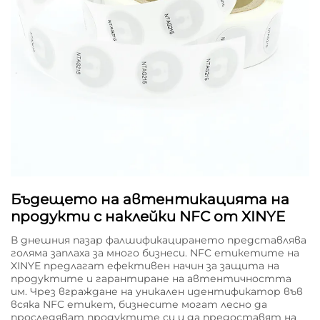
Бъдещето на автентикацията на
продукти с наклейки NFC от XINYE
В днешния пазар фалшификацирането представлява
голяма заплаха за много бизнеси. NFC етикетите на
XINYE предлагат ефективен начин за защита на
продуктите и гарантиране на автентичността
им. Чрез вграждане на уникален идентификатор във
всяка NFC етикет, бизнесите могат лесно да
проследяват продуктите си и да предоставят на