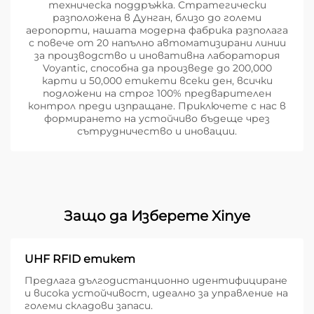
техническа поддръжка. Стратегически
разположена в Дунган, близо до големи
аеропорти, нашата модерна фабрика разполага
с повече от 20 напълно автоматизирани линии
за производство и иновативна лаборатория
Voyantic, способна да произведе до 200,000
карти и 50,000 етикети всеки ден, всички
подложени на строг 100% предварителен
контрол преди изпращане. Приключете с нас в
формирането на устойчиво бъдеще чрез
сътрудничество и иновации.
Защо да Изберете Xinye
UHF RFID етикет
Предлага дългодистанционно идентифициране
и висока устойчивост, идеално за управление на
големи складови запаси.