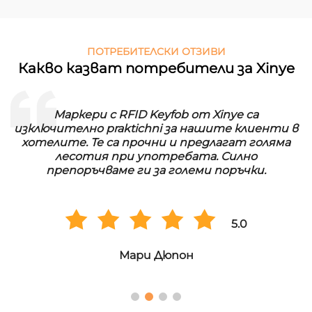
ПОТРЕБИТЕЛСКИ ОТЗИВИ
Какво казват потребители за Xinye
Маркери с RFID Keyfob от Xinye са
изключително praktichni за нашите клиенти в
хотелите. Те са прочни и предлагат голяма
лесотия при употребата. Силно
препоръчваме ги за големи поръчки.
5.0
Мари Дюпон