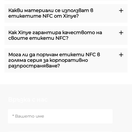
Какви материали се използват в
етикетите NFC от Xinye?
Как Xinye гарантира качеството на
своите етикети NFC?
Мога ли да поръчам етикети NFC в
голяма серия за корпоративно
разпространяване?
Връзка с нас