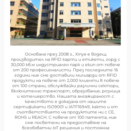
Основана през 2008 г., Xinye е водещ
производител на RFID карти и етикети, горд с
30,000 кв.м индустриален парк и екип от повече
от 200 професионалисти. През последните 16
години ние сме доставили милиарди от RFID
продукти на повече от 2,000 клиенти в повече
от 100 страни, обслужвайки различни сектори,
включително транспорт, образование, розница
и хотелиерство. Нашата ангажираност с
качеството е доказана от нашите
сертификати ISO9001 и IATF16949, както и от
съответствието на продуктите ни с CE,
ROHS и REACH. С повече от 100 патента, ние
сме посветени на предоставяне на
всеобхватни IoT решения и постоянна