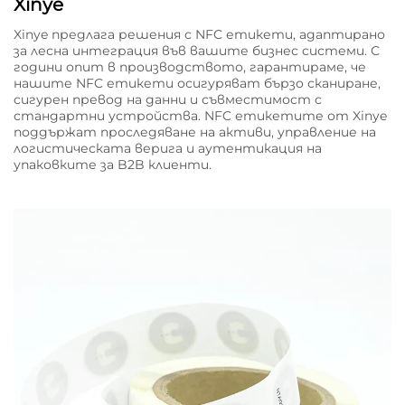
Xinye
Xinye предлага решения с NFC етикети, адаптирано
за лесна интеграция във вашите бизнес системи. С
години опит в производството, гарантираме, че
нашите NFC етикети осигуряват бързо сканиране,
сигурен превод на данни и съвместимост с
стандартни устройства. NFC етикетите от Xinye
поддържат проследяване на активи, управление на
логистическата верига и аутентикация на
упаковките за B2B клиенти.