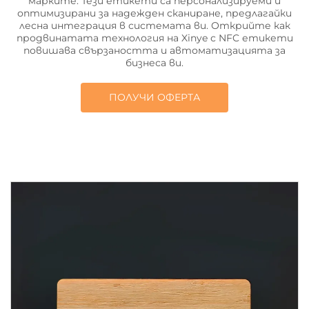
марките. Тези етикети са персонализируеми и
оптимизирани за надежден сканиране, предлагайки
лесна интеграция в системата ви. Открийте как
продвинатата технология на Xinye с NFC етикети
повишава свързаността и автоматизацията за
бизнеса ви.
ПОЛУЧИ ОФЕРТА