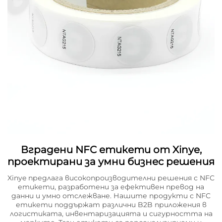
Вградени NFC етикети от Xinye,
проектирани за умни бизнес решения
Xinye предлага високопроизводителни решения с NFC
етикети, разработени за ефективен превод на
данни и умно отслежване. Нашите продукти с NFC
етикети поддържат различни B2B приложения в
логистиката, инвентаризацията и сигурността на