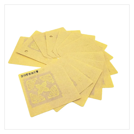
подаръци с RFID технология