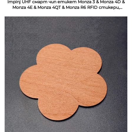
Impinj UHF смарт чип етикет Monza 3 & Monza 4D &
Monza 4E & Monza 4QT & Monza R6 RFID стикери,
персонализирани за индустриален мониторинг