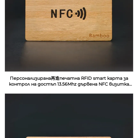
Персонализирана再造печатна RFID smart карта за
контрол на достъп 13.56Mhz дървена NFC визитка
празни за лазерна гравировка