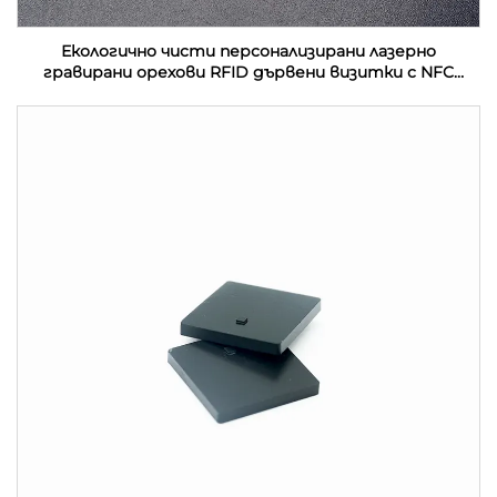
Екологично чисти персонализирани лазерно
гравирани орехови RFID дървени визитки с NFC
интерфейс и водонепроницаемост на честота
13.56MHz