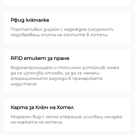
Рфид ключалка
Портативен дизайн с надеждна сигурност,
подобряващ опита на гостите в хотели
RFID етикет за пране
Водонепроницаем и топлинно устойчив, може
да се използва отново, за да се намали
операционните разходи в прачарската
индустрия.
Карта за Ключ на Хотел
Модерен вид с лесна операция, усилващ имиджа
на марката на хотела.