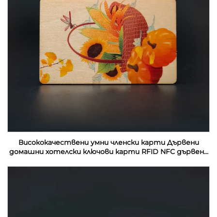
Висококачествени умни членски карти Дървени
домашни хотелски ключови карти RFID NFC дървени
визитки