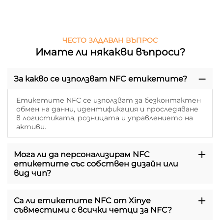
ЧЕСТО ЗАДАВАН ВЪПРОС
Имате ли някакви въпроси?
За какво се използват NFC етикетите?
Етикетите NFC се използват за безконтактен
обмен на данни, идентификация и проследяване
в логистиката, розницата и управлението на
активи.
Мога ли да персонализирам NFC
етикетите със собствен дизайн или
вид чип?
Са ли етикетите NFC от Xinye
съвместими с всички четци за NFC?