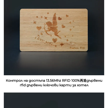
Контрол на достъпа 13.56Mhz RFID 100%再造дървени
rfid дървени ключови карти за хотел