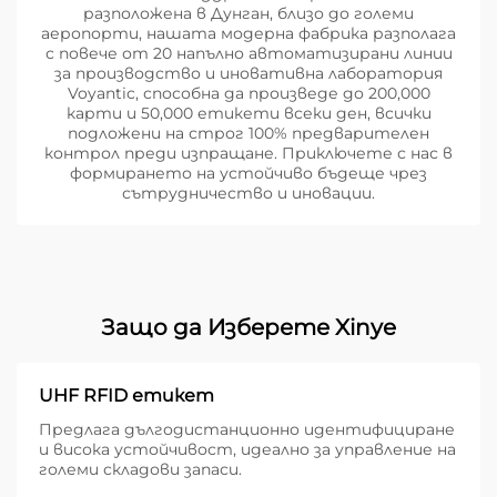
разположена в Дунган, близо до големи
аеропорти, нашата модерна фабрика разполага
с повече от 20 напълно автоматизирани линии
за производство и иновативна лаборатория
Voyantic, способна да произведе до 200,000
карти и 50,000 етикети всеки ден, всички
подложени на строг 100% предварителен
контрол преди изпращане. Приключете с нас в
формирането на устойчиво бъдеще чрез
сътрудничество и иновации.
Защо да Изберете Xinye
UHF RFID етикет
Предлага дългодистанционно идентифициране
и висока устойчивост, идеално за управление на
големи складови запаси.