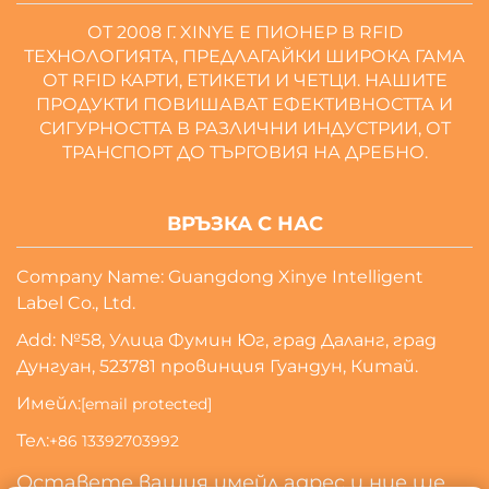
ОТ 2008 Г. XINYE Е ПИОНЕР В RFID
ТЕХНОЛОГИЯТА, ПРЕДЛАГАЙКИ ШИРОКА ГАМА
ОТ RFID КАРТИ, ЕТИКЕТИ И ЧЕТЦИ. НАШИТЕ
ПРОДУКТИ ПОВИШАВАТ ЕФЕКТИВНОСТТА И
СИГУРНОСТТА В РАЗЛИЧНИ ИНДУСТРИИ, ОТ
ТРАНСПОРТ ДО ТЪРГОВИЯ НА ДРЕБНО.
ВРЪЗКА С НАС
Company Name: Guangdong Xinye Intelligent
Label Co., Ltd.
Add: №58, Улица Фумин Юг, град Даланг, град
Дунгуан, 523781 провинция Гуандун, Китай.
Имейл:
[email protected]
Тел:
+86 13392703992
Оставете вашия имейл адрес и ние ще