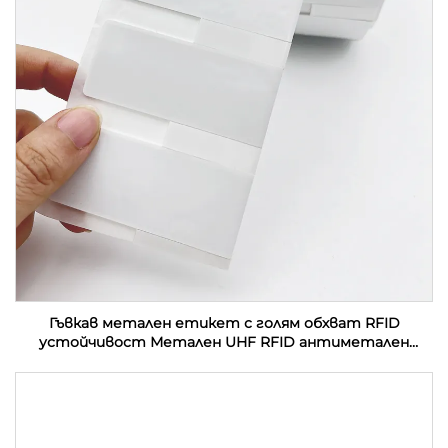
Гъвкав метален етикет с голям обхват RFID
устойчивост Метален UHF RFID антиметален
етикет етикет стикер