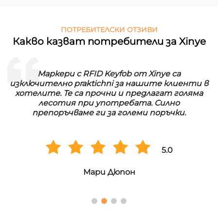
ПОТРЕБИТЕЛСКИ ОТЗИВИ
Какво казват потребители за Xinye
Маркери с RFID Keyfob от Xinye са
изключително praktichni за нашите клиенти в
хотелите. Те са прочни и предлагат голяма
лесотия при употребата. Силно
препоръчваме ги за големи поръчки.
5.0
Мари Дюпон