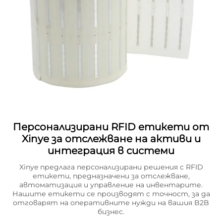
Персонализирани RFID етикети от
Xinye за отслежване на активи и
интеграция в системи
Xinye предлага персонализирани решения с RFID
етикети, предназначени за отслежване,
автоматизация и управление на инвентарите.
Нашите етикети се производят с точност, за да
отговарят на оперативните нужди на вашия B2B
бизнес.