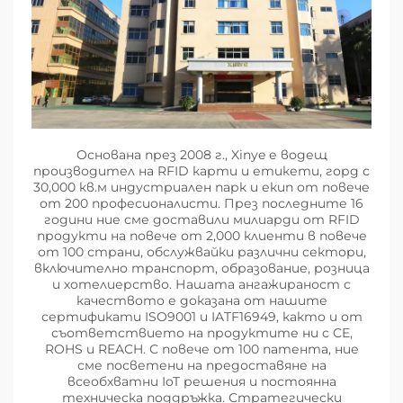
Основана през 2008 г., Xinye е водещ
производител на RFID карти и етикети, горд с
30,000 кв.м индустриален парк и екип от повече
от 200 професионалисти. През последните 16
години ние сме доставили милиарди от RFID
продукти на повече от 2,000 клиенти в повече
от 100 страни, обслужвайки различни сектори,
включително транспорт, образование, розница
и хотелиерство. Нашата ангажираност с
качеството е доказана от нашите
сертификати ISO9001 и IATF16949, както и от
съответствието на продуктите ни с CE,
ROHS и REACH. С повече от 100 патента, ние
сме посветени на предоставяне на
всеобхватни IoT решения и постоянна
техническа поддръжка. Стратегически