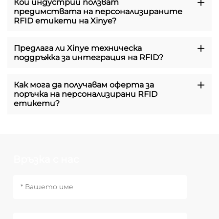
Кои индустрии ползват
предимствата на персонализираните
RFID етикети на Xinye?
Предлага ли Xinye техническа
поддръжка за интеграция на RFID?
Как мога да получавам оферта за
поръчка на персонализирани RFID
етикети?
Връзка с нас