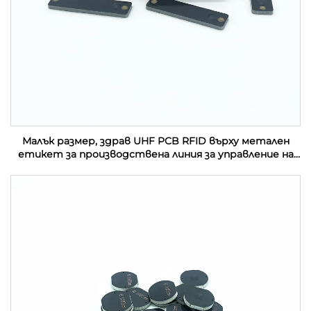
Малък размер, здрав UHF PCB RFID върху метален
етикет за производствена линия за управление на
активи в индустрията