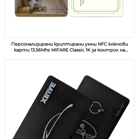
Персонализирани криптирани умни NFC ключови
карти 13.56Mhz MIFARE Classic 1K за контрол на
достъп PVC RFID хотелски ключови карти