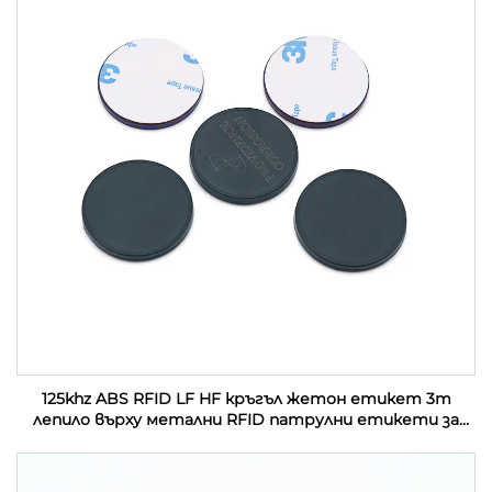
125khz ABS RFID LF HF кръгъл жетон етикет 3m
лепило върху метални RFID патрулни етикети за
управление на патрул на охрана