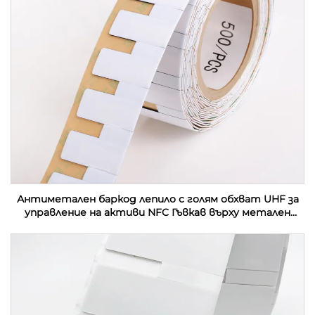
Антиметален баркод лепило с голям обхват UHF за
управление на активи NFC Гъвкав върху метален
етикет Етикет за контактна карта RFID етикет
стикер