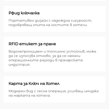
Рфид ключалка
Портативен дизайн с надеждна сигурност,
подобряващ опита на гостите в хотели
RFID етикет за пране
Водонепроницаем и топлинно устойчив, може
да се използва отново, за да се намали
операционните разходи в прачарската
индустрия.
Карта за Ключ на Хотел
Модерен вид с лесна операция, усилващ имиджа
на марката на хотела.