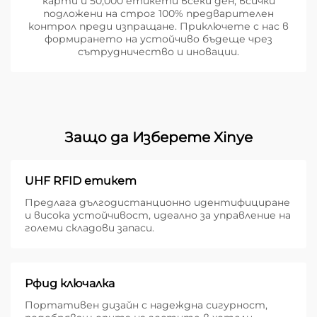
карти и 50,000 етикети всеки ден, всички
подложени на строг 100% предварителен
контрол преди изпращане. Приключете с нас в
формирането на устойчиво бъдеще чрез
сътрудничество и иновации.
Защо да Изберете Xinye
UHF RFID етикет
Предлага дългодистанционно идентифициране
и висока устойчивост, идеално за управление на
големи складови запаси.
Рфид ключалка
Портативен дизайн с надеждна сигурност,