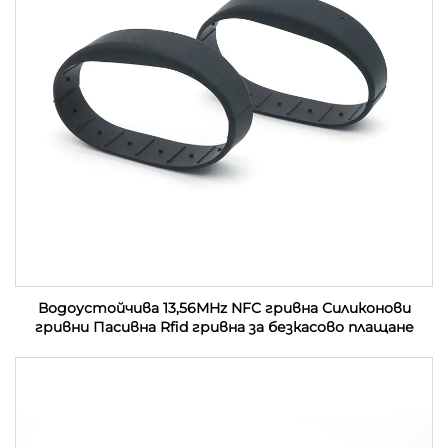
Водоустойчива 13,56MHz NFC гривна Силиконови
гривни Пасивна Rfid гривна за безкасово плащане