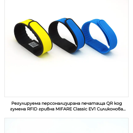
Регулируема персонализирана печатаща QR код
гумена RFID гривна MIFARE Classic EV1 Силиконова
RFID гривна