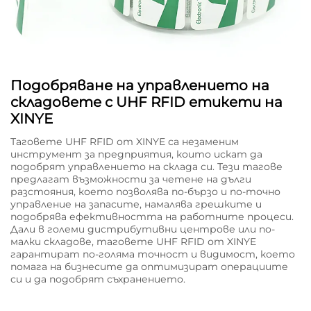
Подобряване на управлението на
складовете с UHF RFID етикети на
XINYE
Таговете UHF RFID от XINYE са незаменим
инструмент за предприятия, които искат да
подобрят управлението на склада си. Тези тагове
предлагат възможности за четене на дълги
разстояния, което позволява по-бързо и по-точно
управление на запасите, намалява грешките и
подобрява ефективността на работните процеси.
Дали в големи дистрибутивни центрове или по-
малки складове, таговете UHF RFID от XINYE
гарантират по-голяма точност и видимост, което
помага на бизнесите да оптимизират операциите
си и да подобрят съхранението.