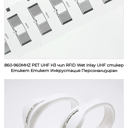
860-960MHZ PET UHF H3 чип RFID Wet Inlay UHF стикер
Етикет Етикет Инкрустация Персонализиран