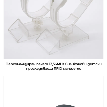
Персонализиран печат 13,56MHz Силиконови детски
проследяващи RFID маншети