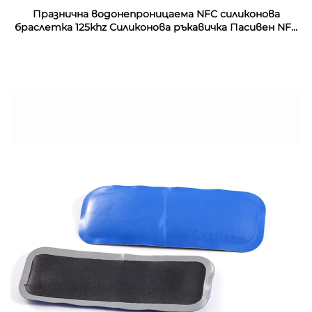
Празнична водонепроницаема NFC силиконова
браслетка 125khz Силиконова ръкавичка Пасивен NFC
13.56mhz RFID резинен запястник