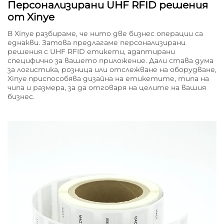
Персонализирани UHF RFID решения
от Xinye
В Xinye разбираме, че нито две бизнес операции са
еднакви. Затова предлагаме персонализирани
решения с UHF RFID етикети, адаптирани
специфично за вашето приложение. Дали става дума
за логистика, розница или отслежване на оборудване,
Xinye приспособява дизайна на етикетите, типа на
чипа и размера, за да отговаря на целите на вашия
бизнес.