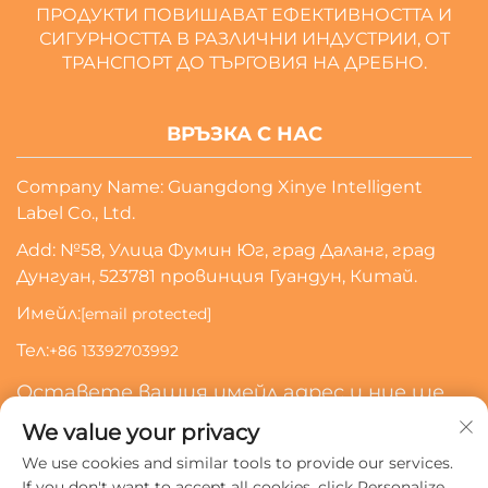
ПРОДУКТИ ПОВИШАВАТ ЕФЕКТИВНОСТТА И
СИГУРНОСТТА В РАЗЛИЧНИ ИНДУСТРИИ, ОТ
ТРАНСПОРТ ДО ТЪРГОВИЯ НА ДРЕБНО.
ВРЪЗКА С НАС
Company Name: Guangdong Xinye Intelligent
Label Co., Ltd.
Add: №58, Улица Фумин Юг, град Даланг, град
Дунгуан, 523781 провинция Гуандун, Китай.
Имейл:
[email protected]
Тел:
+86 13392703992
Оставете вашия имейл адрес и ние ще
се свържем с вас
We value your privacy
We use cookies and similar tools to provide our services.
Абонирай Се
If you don't want to accept all cookies, click Personalize