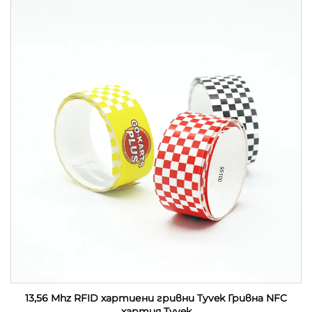
13,56 Mhz RFID хартиени гривни Tyvek Гривна NFC
хартия Tyvek