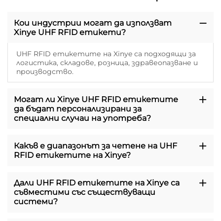
Кои индустрии могат да използват
Xinye UHF RFID етикети?
UHF RFID етикетите на Xinye са подходящи за
логистика, складове, розница, здравеопазване и
производство.
Могат ли Xinye UHF RFID етикетите
да бъдат персонализирани за
специални случаи на употреба?
Какъв е диапазонът за четене на UHF
RFID етикетите на Xinye?
Дали UHF RFID етикетите на Xinye са
съвместими със съществуващи
системи?