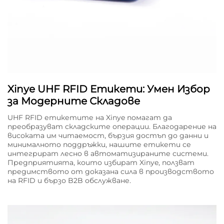
Xinye UHF RFID Етикети: Умен Избор
за Модерните Складове
UHF RFID етикетите на Xinye помагат да
преобразуват складските операции. Благодарение на
високата им читаемост, бързия достъп до данни и
минималното поддръжки, нашите етикети се
интегрират лесно в автоматизираните системи.
Предприятията, които избират Xinye, ползват
предимството от доказана сила в производството
на RFID и бързо B2B обслужване.