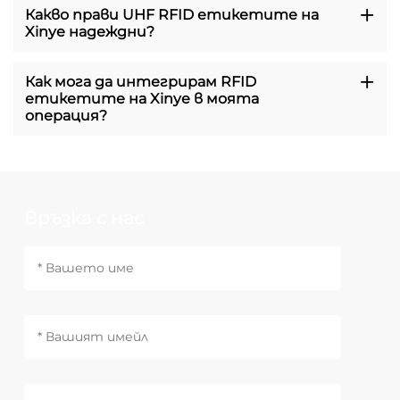
Какво прави UHF RFID етикетите на
Xinye надеждни?
Как мога да интегрирам RFID
етикетите на Xinye в моята
операция?
Връзка с нас