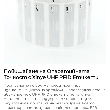
Повишаване на Оперативната
Точност с Xinye UHF RFID Етикети
Постигнете по-голяма прецизност при
идентификацията на артикули и проследяването на
движението с UHF RFID етикетите на Xinye.
Нашите етикети поддържат четене на дълги
разстояния и доставка на реално време, което
гарантира оптимизирани работни процеси. B2B