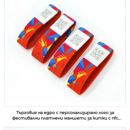
Търговия на едро с персонализирано лого за
фестивални платнени маншети за китки с nfc
събитие от плат с rfid етикет за музикален
фестивал