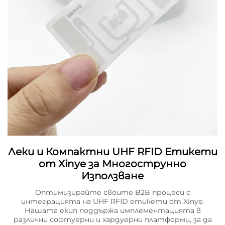
Леки и Компактни UHF RFID Етикети
от Xinye за Многострунно
Използване
Оптимизирайте своите B2B процеси с
интеграцията на UHF RFID етикети от Xinye.
Нашата екип поддържа имплементацията в
различни софтуерни и хардуерни платформи, за да