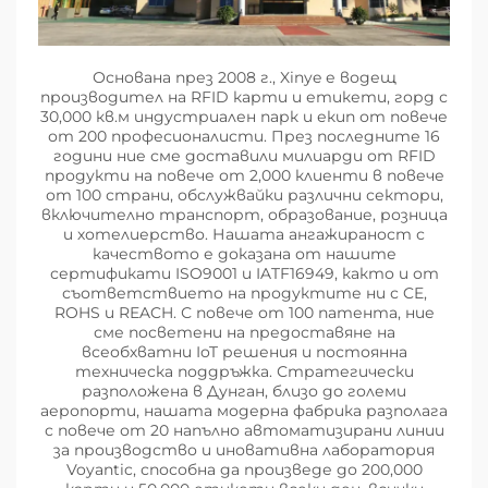
Основана през 2008 г., Xinye е водещ
производител на RFID карти и етикети, горд с
30,000 кв.м индустриален парк и екип от повече
от 200 професионалисти. През последните 16
години ние сме доставили милиарди от RFID
продукти на повече от 2,000 клиенти в повече
от 100 страни, обслужвайки различни сектори,
включително транспорт, образование, розница
и хотелиерство. Нашата ангажираност с
качеството е доказана от нашите
сертификати ISO9001 и IATF16949, както и от
съответствието на продуктите ни с CE,
ROHS и REACH. С повече от 100 патента, ние
сме посветени на предоставяне на
всеобхватни IoT решения и постоянна
техническа поддръжка. Стратегически
разположена в Дунган, близо до големи
аеропорти, нашата модерна фабрика разполага
с повече от 20 напълно автоматизирани линии
за производство и иновативна лаборатория
Voyantic, способна да произведе до 200,000