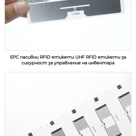
EPC пасивни RFID етикети UHF RFID етикети за
сигурност за управление на инвентара