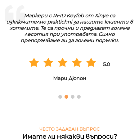
Маркери с RFID Keyfob от Xinye са
изключително praktichni за нашите клиенти в
хотелите. Те са прочни и предлагат голяма
лесотия при употребата. Силно
препоръчваме ги за големи поръчки.
5.0
Мари Дюпон
ЧЕСТО ЗАДАВАН ВЪПРОС
Имате ли някакви въпроси?