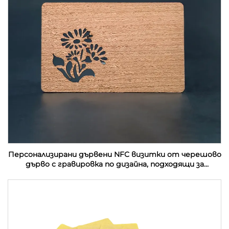
Персонализирани дървени NFC визитки от черешово
дърво с гравировка по дизайна, подходящи за
подаръци с RFID технология