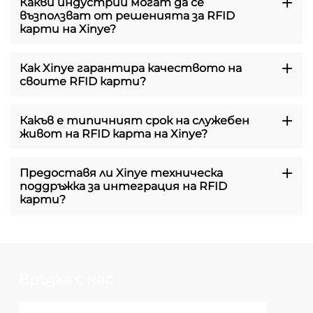
Какви индустрии могат да се
възползват от решенията за RFID
карти на Xinye?
Как Xinye гарантира качеството на
своите RFID карти?
Какъв е типичният срок на служебен
живот на RFID карта на Xinye?
Предоставя ли Xinye техническа
поддръжка за интеграция на RFID
карти?
Връзка с нас