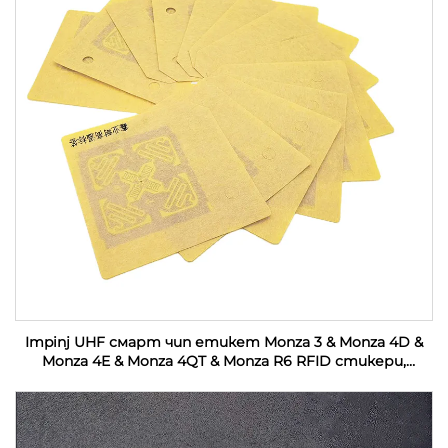
Impinj UHF смарт чип етикет Monza 3 & Monza 4D &
Monza 4E & Monza 4QT & Monza R6 RFID стикери,
персонализирани за индустриален мониторинг