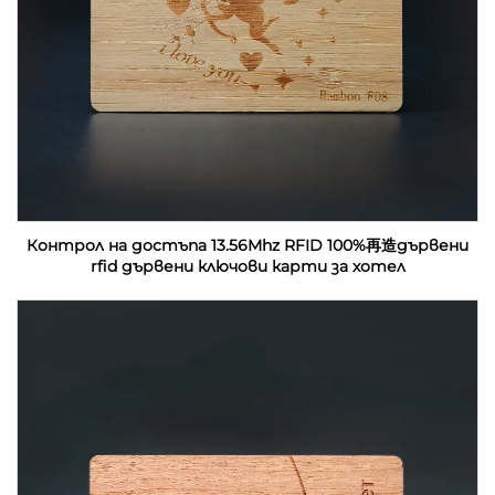
Контрол на достъпа 13.56Mhz RFID 100%再造дървени
rfid дървени ключови карти за хотел