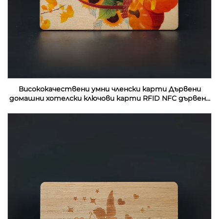
Висококачествени умни членски карти Дървени
домашни хотелски ключови карти RFID NFC дървени
визитки