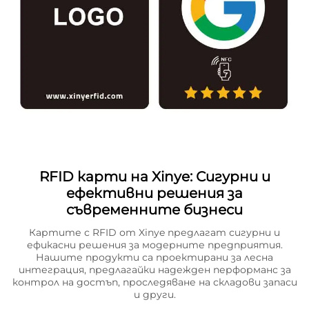
RFID карти на Xinye: Сигурни и
ефективни решения за
съвременните бизнеси
Картите с RFID от Xinye предлагат сигурни и
ефикасни решения за модерните предприятия.
Нашите продукти са проектирани за лесна
интеграция, предлагайки надежден перформанс за
контрол на достъп, проследяване на складови запаси
и други.