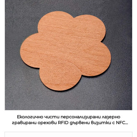
Екологично чисти персонализирани лазерно
гравирани орехови RFID дървени визитки с NFC
интерфейс и водонепроницаемост на честота
13.56MHz