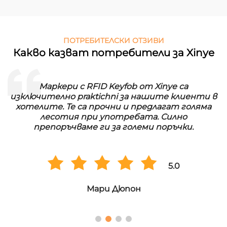
ПОТРЕБИТЕЛСКИ ОТЗИВИ
Какво казват потребители за Xinye
RFID праненето марки от Xinye са идеални за
нашата пранерница. Те са водонепроницаеми и
имат дълг живот. Ние сме много доволни от
качеството и правим регулярни поръчки в
големи количества.
5.0
Ханс Мюлер