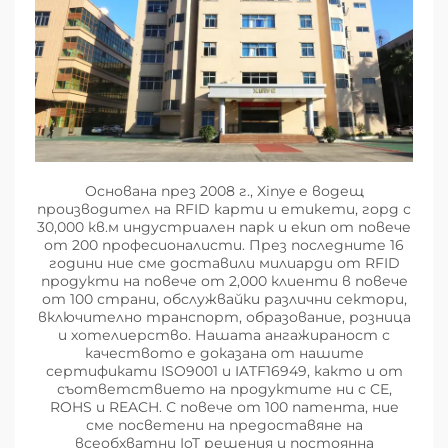
Основана през 2008 г., Xinye е водещ
производител на RFID карти и етикети, горд с
30,000 кв.м индустриален парк и екип от повече
от 200 професионалисти. През последните 16
години ние сме доставили милиарди от RFID
продукти на повече от 2,000 клиенти в повече
от 100 страни, обслужвайки различни сектори,
включително транспорт, образование, розница
и хотелиерство. Нашата ангажираност с
качеството е доказана от нашите
сертификати ISO9001 и IATF16949, както и от
съответствието на продуктите ни с CE,
ROHS и REACH. С повече от 100 патента, ние
сме посветени на предоставяне на
всеобхватни IoT решения и постоянна