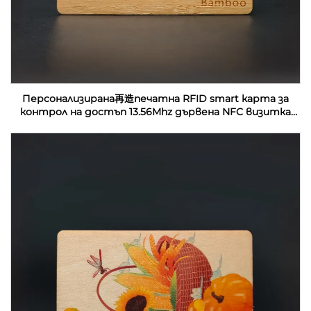
Персонализирана再造печатна RFID smart карта за
контрол на достъп 13.56Mhz дървена NFC визитка
празни за лазерна гравировка