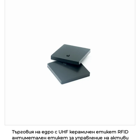
Търговия на едро с UHF керамичен етикет RFID
антиметален етикет за управление на активи