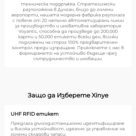
техническа поддръжка. Стратегически
разположена в Дунган, близо до големи
аеропорти, нашата модерна фабрика разполага
с повече от 20 напълно автоматизирани линии
за производство и иновативна лаборатория
Voyantic, способна да произведе до 200,000
карти и 50,000 етикети всеки ден, всички
подложени на строг 100% предварителен
контрол преди изпращане. Приключете с нас в
формирането на устойчиво бъдеще чрез
сътрудничество и иновации.
Защо да Изберете Xinye
UHF RFID етикет
Предлага дългодистанционно идентифициране
и висока устойчивост, идеално за управление на
големи складови запаси.