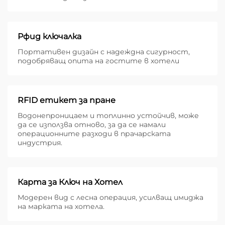
Рфид ключалка
Портативен дизайн с надеждна сигурност,
подобряващ опита на гостите в хотели
RFID етикет за пране
Водонепроницаем и топлинно устойчив, може
да се използва отново, за да се намали
операционните разходи в прачарската
индустрия.
Карта за Ключ на Хотел
Модерен вид с лесна операция, усилващ имиджа
на марката на хотела.