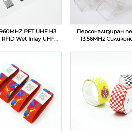
-960MHZ PET UHF H3
Персонализиран п
 RFID Wet Inlay UHF
13,56MHz Силикон
ер Етикет Етикет
детски проследяващ
Инкрустация
маншети
Персонализиран