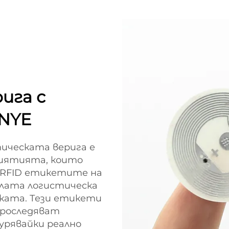
ига с
INYE
ическата верига е
риятията, които
 RFID етикетите на
ялата логистическа
вката. Тези етикети
проследяват
урявайки реално