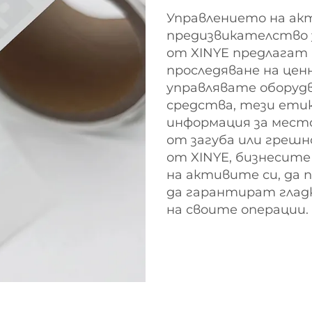
Управлението на ак
предизвикателство з
от XINYE предлагат
проследяване на цен
управлявате оборудв
средства, тези ети
информация за мест
от загуба или грешн
от XINYE, бизнесит
на активите си, да 
да гарантират глад
на своите операции.