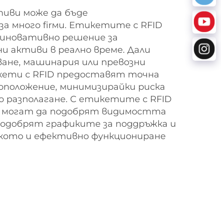
тиви може да бъде
а много firми. Етикетите с RFID
 иновативно решение за
ни активи в реално време. Дали
ане, машинария или превозни
кети с RFID предоставят точна
оположение, минимизирайки риска
о разполагане. С етикетите с RFID
е могат да подобрят видимостта
подобрят графиките за поддръжка и
кото и ефективно функциониране