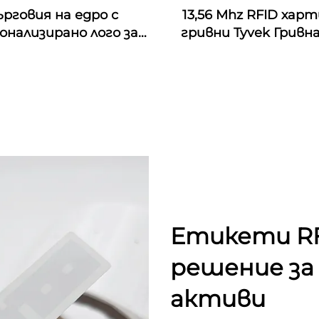
ърговия на едро с
13,56 Mhz RFID хар
онализирано лого за
гривни Tyvek Гривн
тивални платнени
хартия Tyvek
ети за китки с nfc
итие от плат с rfid
икет за музикален
фестивал
Етикети RF
решение за
активи