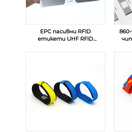
EPC пасивни RFID
860
етикети UHF RFID
чип
етикети за сигурност за
стик
управление на инвентара