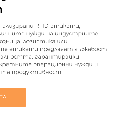
т
онализирани RFID етикети,
личните нужди на индустриите.
озница, логистика или
те етикети предлагат гъвкавост
оналността, гарантирайки
кретните операционни нужди и
ата продуктивност.
ТА