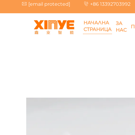
[email protected]
+86 13392703992
НАЧАЛНА
ЗА
П
СТРАНИЦА
НАС