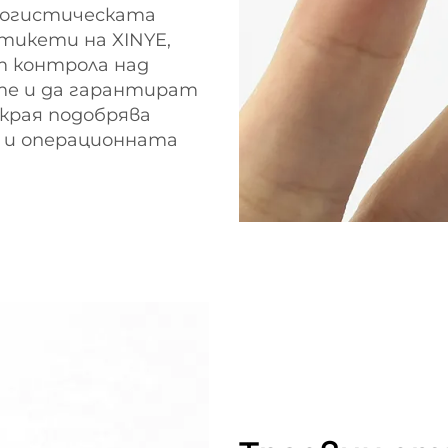
логистическата
етикети на XINYE,
 контрола над
те и да гарантират
края подобрява
 и операционната