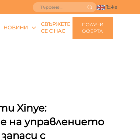
Ъже
СВЪРЖЕТЕ
ПОЛУЧИ
НОВИНИ
СЕ С НАС
ОФЕРТА
и Xinye:
е на управлението
 запаси с