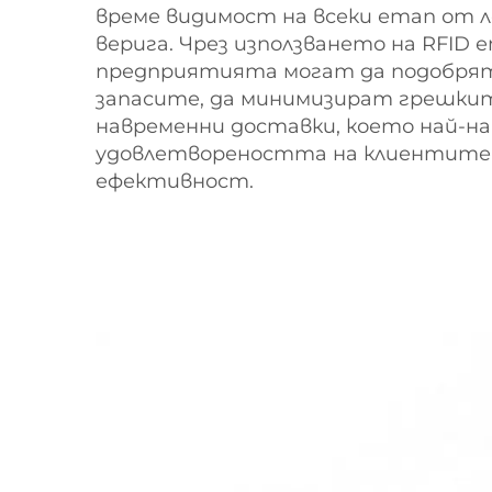
време видимост на всеки етап от 
верига. Чрез използването на RFID 
предприятията могат да подобрят
запасите, да минимизират грешки
навременни доставки, което най-на
удовлетвореността на клиентите
ефективност.