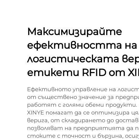
Максимизирайте
ефективността на
логистическата вер
етикети RFID от X
Ефективното управление на логист
от съществено значение за предп
работят с голями обеми продукти.
XINYE помагат да се оптимизира ц
верига, от складирането до доста
позволяват на предприятията да 
стоките с точност и бързина, осиг