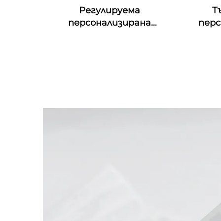
Регулируема
Т
персонализирана
перс
печатаща QR код гумена
фес
RFID гривна MIFARE Classic
манш
EV1 Силиконова RFID
съб
гривна
ет