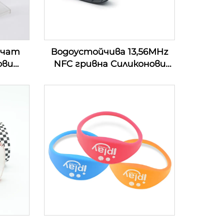
ечат
Водоустойчива 13,56MHz
ови
NFC гривна Силиконови
и RFID
гривни Пасивна Rfid гривна
за безкасово плащане