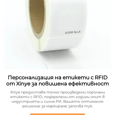
Персонализация на етикети с RFID
от Xinye за повишена ефективност
Xinye предоставя точно произведени поръчани
етикети с RFID, подкрепени от години опит в
индустрията и силна РИ. Вашето оптимално
решение за маркиране започва тук.