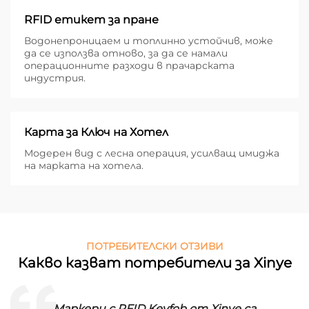
RFID етикет за пране
Водонепроницаем и топлинно устойчив, може
да се използва отново, за да се намали
операционните разходи в прачарската
индустрия.
Карта за Ключ на Хотел
Модерен вид с лесна операция, усилващ имиджа
на марката на хотела.
ПОТРЕБИТЕЛСКИ ОТЗИВИ
Какво казват потребители за Xinye
Маркери с RFID Keyfob от Xinye са