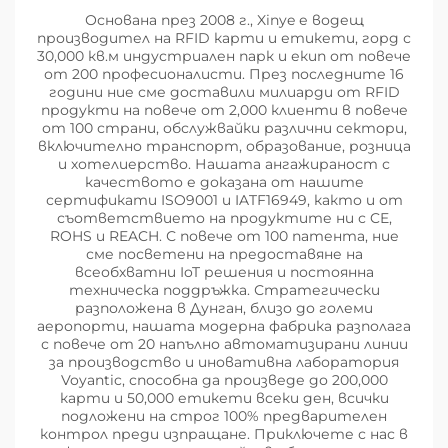
Основана през 2008 г., Xinye е водещ
производител на RFID карти и етикети, горд с
30,000 кв.м индустриален парк и екип от повече
от 200 професионалисти. През последните 16
години ние сме доставили милиарди от RFID
продукти на повече от 2,000 клиенти в повече
от 100 страни, обслужвайки различни сектори,
включително транспорт, образование, розница
и хотелиерство. Нашата ангажираност с
качеството е доказана от нашите
сертификати ISO9001 и IATF16949, както и от
съответствието на продуктите ни с CE,
ROHS и REACH. С повече от 100 патента, ние
сме посветени на предоставяне на
всеобхватни IoT решения и постоянна
техническа поддръжка. Стратегически
разположена в Дунган, близо до големи
аеропорти, нашата модерна фабрика разполага
с повече от 20 напълно автоматизирани линии
за производство и иновативна лаборатория
Voyantic, способна да произведе до 200,000
карти и 50,000 етикети всеки ден, всички
подложени на строг 100% предварителен
контрол преди изпращане. Приключете с нас в