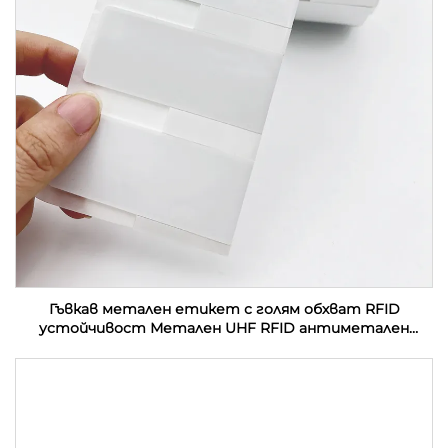
Гъвкав метален етикет с голям обхват RFID
устойчивост Метален UHF RFID антиметален
етикет етикет стикер