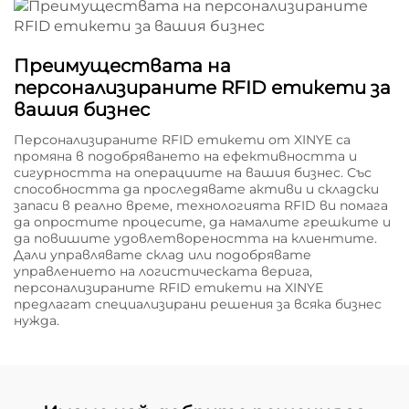
Преимуществата на
персонализираните RFID етикети за
вашия бизнес
Персонализираните RFID етикети от XINYE са
промяна в подобряването на ефективността и
сигурността на операциите на вашия бизнес. Със
способността да проследявате активи и складски
запаси в реално време, технологията RFID ви помага
да опростите процесите, да намалите грешките и
да повишите удовлетвореността на клиентите.
Дали управлявате склад или подобрявате
управлението на логистическата верига,
персонализираните RFID етикети на XINYE
предлагат специализирани решения за всяка бизнес
нужда.