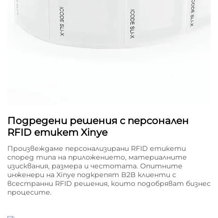
Подредени решения с персонален
RFID етикет Xinye
Произвеждаме персонализирани RFID етикети
според типа на приложението, материалните
изисквания, размера и честотата. Опитните
инженери на Xinye подкрепят B2B клиенти с
всестранни RFID решения, които подобряват бизнес
процесите.