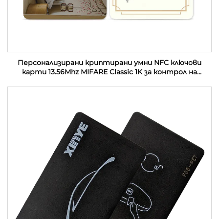
Персонализирани криптирани умни NFC ключови
карти 13.56Mhz MIFARE Classic 1K за контрол на
достъп PVC RFID хотелски ключови карти