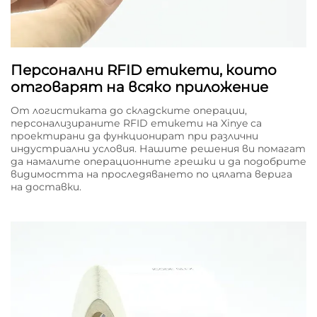
Персонални RFID етикети, които
отговарят на всяко приложение
От логистиката до складските операции,
персонализираните RFID етикети на Xinye са
проектирани да функционират при различни
индустриални условия. Нашите решения ви помагат
да намалите операционните грешки и да подобрите
видимостта на проследяването по цялата верига
на доставки.