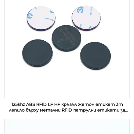
125khz ABS RFID LF HF кръгъл жетон етикет 3m
лепило върху метални RFID патрулни етикети за
управление на патрул на охрана