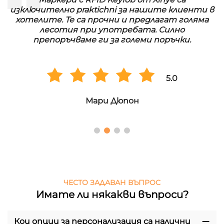
изключително praktichni за нашите клиенти в
хотелите. Те са прочни и предлагат голяма
лесотия при употребата. Силно
препоръчваме ги за големи поръчки.
5.0
Мари Дюпон
ЧЕСТО ЗАДАВАН ВЪПРОС
Имате ли някакви въпроси?
Кои опции за персонализация са налични