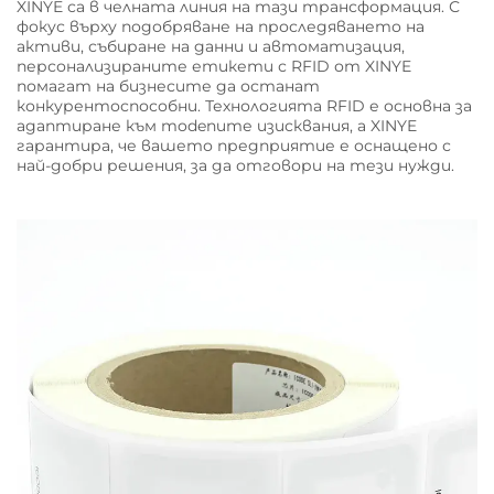
XINYE са в челната линия на тази трансформация. С
фокус върху подобряване на проследяването на
активи, събиране на данни и автоматизация,
персонализираните етикети с RFID от XINYE
помагат на бизнесите да останат
конкурентоспособни. Технологията RFID е основна за
адаптиране към modenите изисквания, а XINYE
гарантира, че вашето предприятие е оснащено с
най-добри решения, за да отговори на тези нужди.