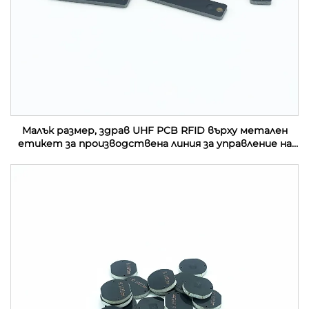
Малък размер, здрав UHF PCB RFID върху метален
етикет за производствена линия за управление на
активи в индустрията