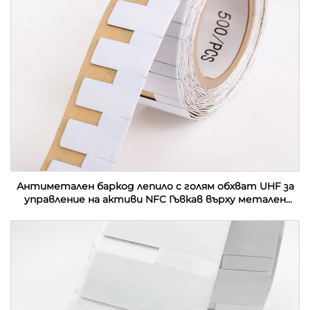
Антиметален баркод лепило с голям обхват UHF за
управление на активи NFC Гъвкав върху метален
етикет Етикет за контактна карта RFID етикет
стикер