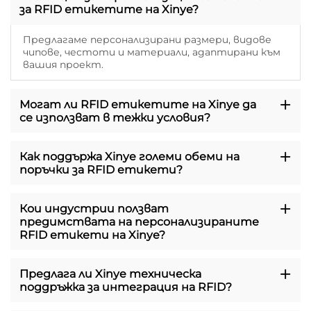
за RFID етикетите на Xinye?
Предлагаме персонализирани размери, видове
чипове, честоти и материали, адаптирани към
вашия проект.
Могат ли RFID етикетите на Xinye да
се използват в тежки условия?
Как поддържа Xinye големи обеми на
поръчки за RFID етикети?
Кои индустрии ползват
предимствата на персонализираните
RFID етикети на Xinye?
Предлага ли Xinye техническа
поддръжка за интеграция на RFID?