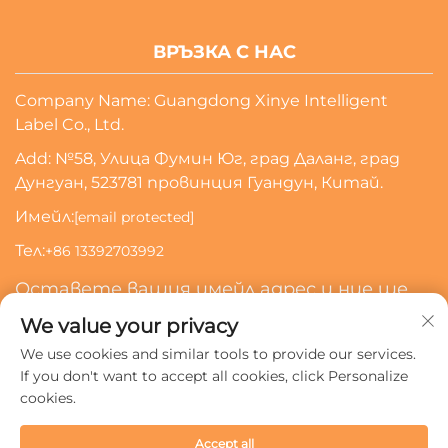
ВРЪЗКА С НАС
Company Name: Guangdong Xinye Intelligent
Label Co., Ltd.
Add: №58, Улица Фумин Юг, град Даланг, град
Дунгуан, 523781 провинция Гуандун, Китай.
Имейл:
[email protected]
Тел:
+86 13392703992
Оставете вашия имейл адрес и ние ще
се свържем с вас
We value your privacy
We use cookies and similar tools to provide our services.
Абонирай Се
If you don't want to accept all cookies, click Personalize
cookies.
Всички права запазени © 2024 Guangdong Xinye
Accept all