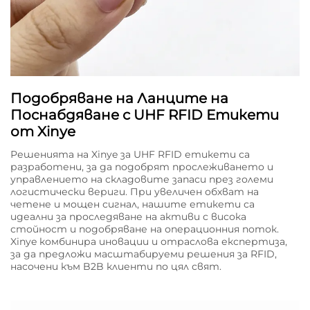
Подобряване на Ланците на
Поснабдяване с UHF RFID Етикети
от Xinye
Решенията на Xinye за UHF RFID етикети са
разработени, за да подобрят прослеживането и
управлението на складовите запаси през големи
логистически вериги. При увеличен обхват на
четене и мощен сигнал, нашите етикети са
идеални за проследяване на активи с висока
стойност и подобряване на операционния поток.
Xinye комбинира иновации и отраслова експертиза,
за да предложи масштабируеми решения за RFID,
насочени към B2B клиенти по цял свят.