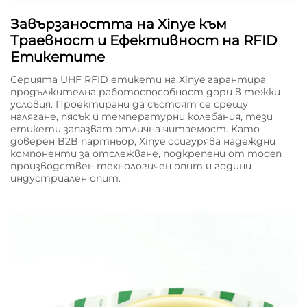
Завързаността на Xinye към
Траевност и Ефективност на RFID
Етикетите
Серията UHF RFID етикети на Xinye гарантира
продължителна работоспособност дори в тежки
условия. Проектирани да състоят се срещу
налягане, пясък и температурни колебания, тези
етикети запазват отлична читаемост. Като
доверен B2B партньор, Xinye осигурява надеждни
компоненти за отслежване, подкрепени от moden
производствен технологичен опит и години
индустриален опит.