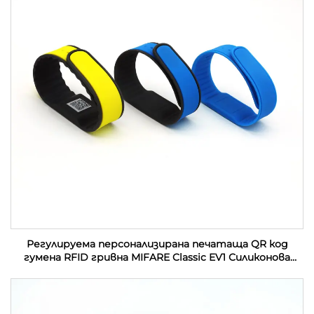
Регулируема персонализирана печатаща QR код
гумена RFID гривна MIFARE Classic EV1 Силиконова
RFID гривна