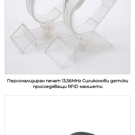
Персонализиран печат 13,56MHz Силиконови детски
проследяващи RFID маншети