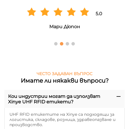
5.0
Мари Дюпон
ЧЕСТО ЗАДАВАН ВЪПРОС
Имате ли някакви въпроси?
Кои индустрии могат да използват
Xinye UHF RFID етикети?
UHF RFID етикетите на Xinye са подходящи за
логистика, складове, розница, здравеопазване и
производство.