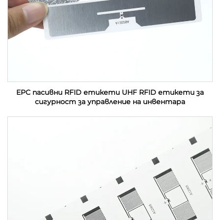
EPC пасивни RFID етикети UHF RFID етикети за
сигурност за управление на инвентара