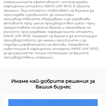
операционната ефективност, интегрирайки
маркирочни етикети XINYE UHF RFID в своите
процеси. Тези етикети позволяват на бизнеса да
проследява суровините, да монитори
производственото оборудване и да управлява
активите през целия производствен цикъл. Чрез
предоставяне на реално време и намаляване на
ръчното проследяване, маркирочните етикети
XINYE UHF RFID помагат на бизнеса да оптимизира
производството, да намали простоите и да
подобри управлението на активи. Направете
инвестиция в маркирочни етикети XINYE UHF RFID,
за да разгънете пълния потенциал на вашите
производствени операции.
Имаме най-добрите решения за
вашия бизнес