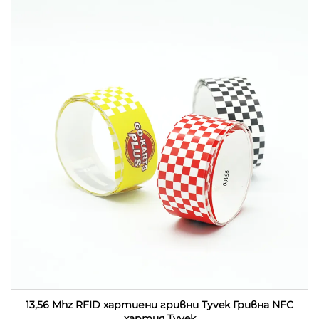
13,56 Mhz RFID хартиени гривни Tyvek Гривна NFC
хартия Tyvek