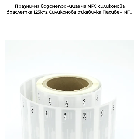
Празнична водонепроницаема NFC силиконова
браслетка 125khz Силиконова ръкавичка Пасивен NFC
13.56mhz RFID резинен запястник