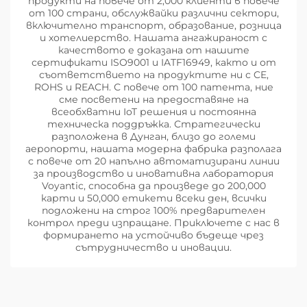
продукти на повече от 2,000 клиенти в повече
от 100 страни, обслужвайки различни сектори,
включително транспорт, образование, розница
и хотелиерство. Нашата ангажираност с
качеството е доказана от нашите
сертификати ISO9001 и IATF16949, както и от
съответствието на продуктите ни с CE,
ROHS и REACH. С повече от 100 патента, ние
сме посветени на предоставяне на
всеобхватни IoT решения и постоянна
техническа поддръжка. Стратегически
разположена в Дунган, близо до големи
аеропорти, нашата модерна фабрика разполага
с повече от 20 напълно автоматизирани линии
за производство и иновативна лаборатория
Voyantic, способна да произведе до 200,000
карти и 50,000 етикети всеки ден, всички
подложени на строг 100% предварителен
контрол преди изпращане. Приключете с нас в
формирането на устойчиво бъдеще чрез
сътрудничество и иновации.