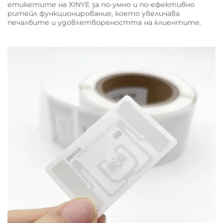
етикетите на XINYE за по-умно и по-ефективно
ритейл функционирование, което увеличава
печалбите и удовлетвореността на клиентите.