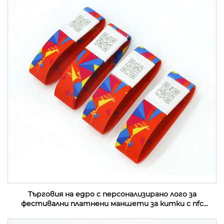
Търговия на едро с персонализирано лого за
фестивални платнени маншети за китки с nfc
събитие от плат с rfid етикет за музикален
фестивал