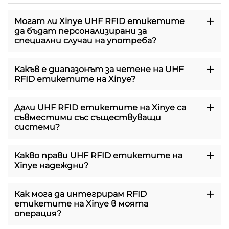
Могат ли Xinye UHF RFID етикетите
да бъдат персонализирани за
специални случаи на употреба?
Какъв е диапазонът за четене на UHF
RFID етикетите на Xinye?
Дали UHF RFID етикетите на Xinye са
съвместими със съществуващи
системи?
Какво прави UHF RFID етикетите на
Xinye надеждни?
Как мога да интегрирам RFID
етикетите на Xinye в моята
операция?