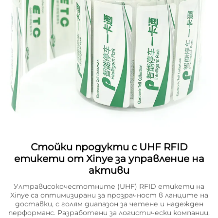
Стойки продукти с UHF RFID
етикети от Xinye за управление на
активи
Ултрависокочестотните (UHF) RFID етикети на
Xinye са оптимизирани за прозрачност в ланците на
доставки, с голям диапазон за четене и надежден
перформанс. Разработени за логистически компании,