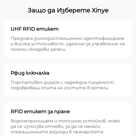
Защо да Изберете Xinye
UHF RFID етикет
Предлага дългодистанционно идентифициране
и висока устойчивост, идеално за управление на
големи складови запаси.
Рфид ключалка
Портативен дизайн с надеждна сигурност,
подобряващ опита на гостите в хотели
RFID етикет за пране
Водонепроницаем и топлинно устойчив, може
да се използва отново, за да се намали
операционните разходи в прачарската