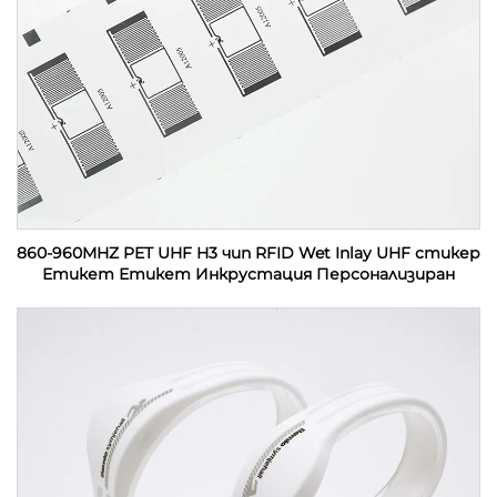
860-960MHZ PET UHF H3 чип RFID Wet Inlay UHF стикер
Етикет Етикет Инкрустация Персонализиран