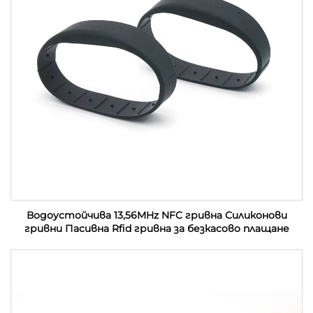
Водоустойчива 13,56MHz NFC гривна Силиконови
гривни Пасивна Rfid гривна за безкасово плащане