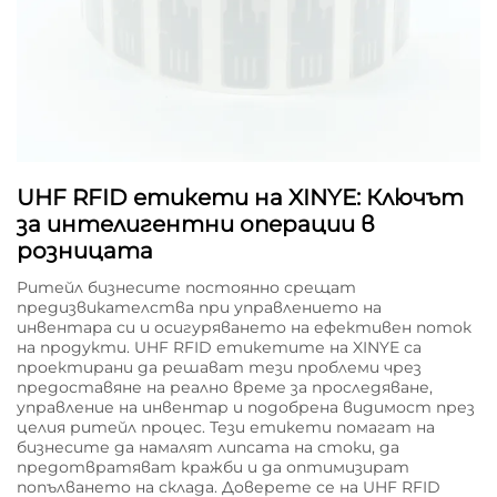
UHF RFID етикети на XINYE: Ключът
за интелигентни операции в
розницата
Ритейл бизнесите постоянно срещат
предизвикателства при управлението на
инвентара си и осигуряването на ефективен поток
на продукти. UHF RFID етикетите на XINYE са
проектирани да решават тези проблеми чрез
предоставяне на реално време за проследяване,
управление на инвентар и подобрена видимост през
целия ритейл процес. Тези етикети помагат на
бизнесите да намалят липсата на стоки, да
предотвратяват кражби и да оптимизират
попълването на склада. Доверете се на UHF RFID