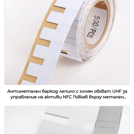
Антиметален баркод лепило с голям обхват UHF за
управление на активи NFC Гъвкав върху метален
етикет Етикет за контактна карта RFID етикет
стикер