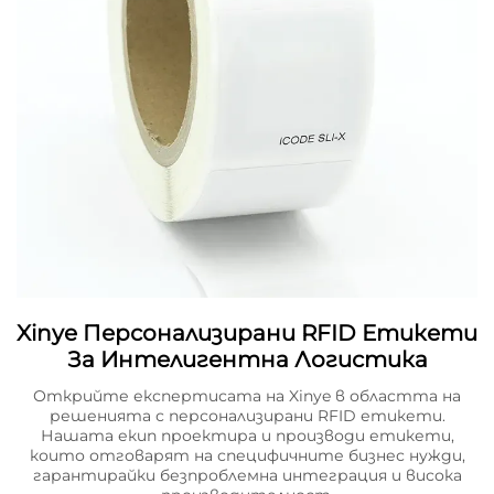
Xinye Персонализирани RFID Етикети
За Интелигентна Логистика
Открийте експертисата на Xinye в областта на
решенията с персонализирани RFID етикети.
Нашата екип проектира и производи етикети,
които отговарят на специфичните бизнес нужди,
гарантирайки безпроблемна интеграция и висока