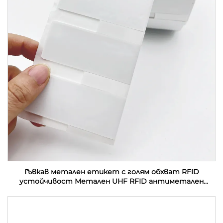
Гъвкав метален етикет с голям обхват RFID
устойчивост Метален UHF RFID антиметален
етикет етикет стикер