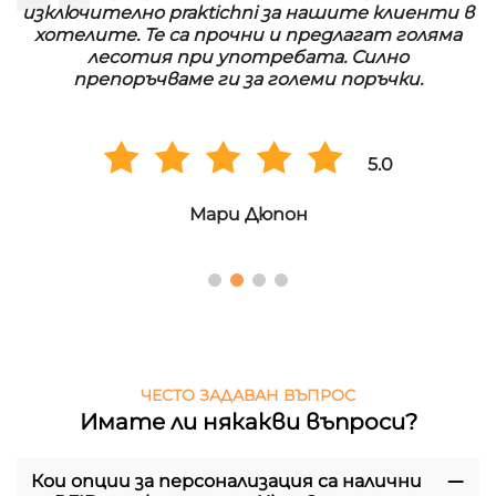
изключително praktichni за нашите клиенти в
хотелите. Те са прочни и предлагат голяма
лесотия при употребата. Силно
препоръчваме ги за големи поръчки.
5.0
Мари Дюпон
ЧЕСТО ЗАДАВАН ВЪПРОС
Имате ли някакви въпроси?
Кои опции за персонализация са налични