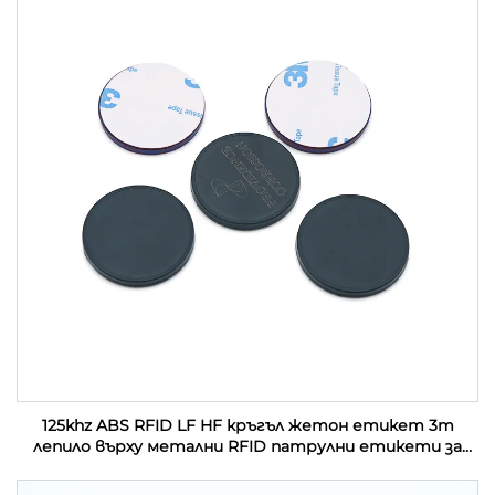
125khz ABS RFID LF HF кръгъл жетон етикет 3m
лепило върху метални RFID патрулни етикети за
управление на патрул на охрана