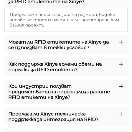
за RFID етикетите на Xinye?
Предлагаме персонализирани размери, видове
чипове, честоти и материали, адаптирани към
вашия проект.
Могат ли RFID етикетите на Xinye да
се използват в тежки условия?
Как поддържа Xinye големи обеми на
поръчки за RFID етикети?
Кои индустрии ползват
предимствата на персонализираните
RFID етикети на Xinye?
Предлага ли Xinye техническа
поддръжка за интеграция на RFID?