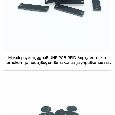
Малък размер, здрав UHF PCB RFID върху метален
етикет за производствена линия за управление на
активи в индустрията