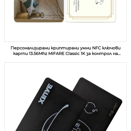
Персонализирани криптирани умни NFC ключови
карти 13.56Mhz MIFARE Classic 1K за контрол на
достъп PVC RFID хотелски ключови карти