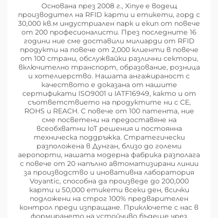
Основана през 2008 г., Xinye е водещ
производител на RFID карти и етикети, горд с
30,000 кв.м индустриален парк и екип от повече
от 200 професионалисти. През последните 16
години ние сме доставили милиарди от RFID
продукти на повече от 2,000 клиенти в повече
от 100 страни, обслужвайки различни сектори,
включително транспорт, образование, розница
и хотелиерство. Нашата ангажираност с
качеството е доказана от нашите
сертификати ISO9001 и IATF16949, както и от
съответствието на продуктите ни с CE,
ROHS и REACH. С повече от 100 патента, ние
сме посветени на предоставяне на
всеобхватни IoT решения и постоянна
техническа поддръжка. Стратегически
разположена в Дунган, близо до големи
аеропорти, нашата модерна фабрика разполага
с повече от 20 напълно автоматизирани линии
за производство и иновативна лаборатория
Voyantic, способна да произведе до 200,000
карти и 50,000 етикети всеки ден, всички
подложени на строг 100% предварителен
контрол преди изпращане. Приключете с нас в
формирането на устойчиво бъдеще чрез