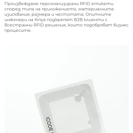
Произвеждаме персонализирани RFID етикети
според типа на приложението, материалните
изисквания, размера и честотата. Опитните
инженери на Xinye подкрепят B2B клиенти с
всестранни RFID решения, които подобряват бизнес
процесите.