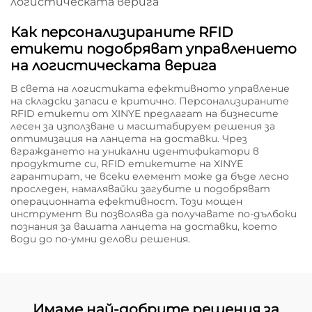
Как персонализираните RFID
етикети подобряват управлението
на логистическата верига
В света на логистиката ефективното управление
на складски запаси е критично. Персонализираните
RFID етикети от XINYE предлагат на бизнесите
лесен за използване и масштабируем решения за
оптимизация на ланцета на доставки. Чрез
вграждането на уникални идентификатори в
продуктите си, RFID етикетите на XINYE
гарантират, че всеки елемент може да бъде лесно
проследен, намалявайки загубите и подобряват
операционната ефективност. Този мощен
инструмент ви позволява да получавате по-дълбоки
познания за вашата ланцета на доставки, което
води до по-умни делови решения.
Имаме най-добрите решения за