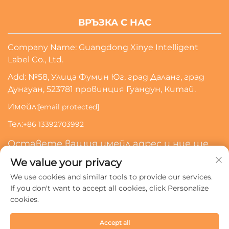
ВРЪЗКА С НАС
Company Name: Guangdong Xinye Intelligent
Label Co., Ltd.
Add: №58, Улица Фумин Юг, град Даланг, град
Дунгуан, 523781 провинция Гуандун, Китай.
Имейл:
[email protected]
Тел:
+86 13392703992
Оставете вашия имейл адрес и ние ще
се свържем с вас
We value your privacy
We use cookies and similar tools to provide our services.
Абонирай Се
If you don't want to accept all cookies, click Personalize
cookies.
Всички права запазени © 2024 Guangdong Xinye
Accept all
Intelligent Label Co., Ltd.
Политика за поверителност