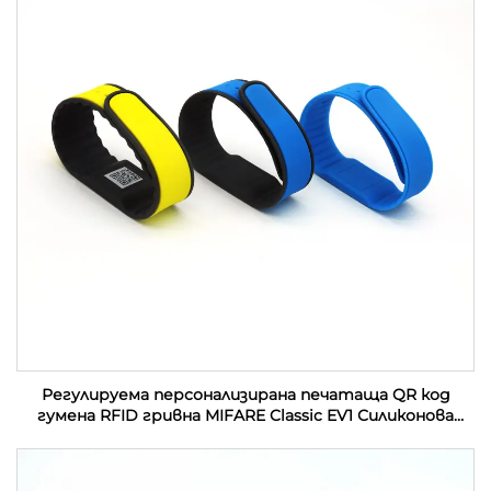
Регулируема персонализирана печатаща QR код
гумена RFID гривна MIFARE Classic EV1 Силиконова
RFID гривна