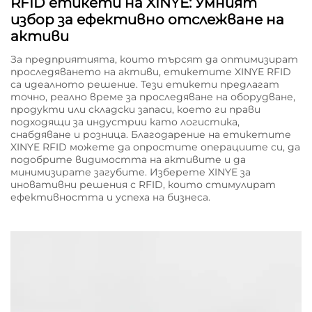
RFID етикети на XINYE: Умният
избор за ефективно отслежване на
активи
За предприятията, които търсят да оптимизират
проследяването на активи, етикетите XINYE RFID
са идеалното решение. Тези етикети предлагат
точно, реално време за проследяване на оборудване,
продукти или складски запаси, което ги прави
подходящи за индустрии като логистика,
снабдяване и розница. Благодарение на етикетите
XINYE RFID можете да опростите операциите си, да
подобрите видимостта на активите и да
минимизирате загубите. Изберете XINYE за
иновативни решения с RFID, които стимулират
ефективността и успеха на бизнеса.