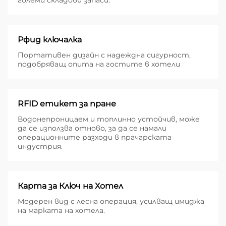
големи складови запаси.
Рфид ключалка
Портативен дизайн с надеждна сигурност,
подобряващ опита на гостите в хотели
RFID етикет за пране
Водонепроницаем и топлинно устойчив, може
да се използва отново, за да се намали
операционните разходи в прачарската
индустрия.
Карта за Ключ на Хотел
Модерен вид с лесна операция, усилващ имиджа
на марката на хотела.