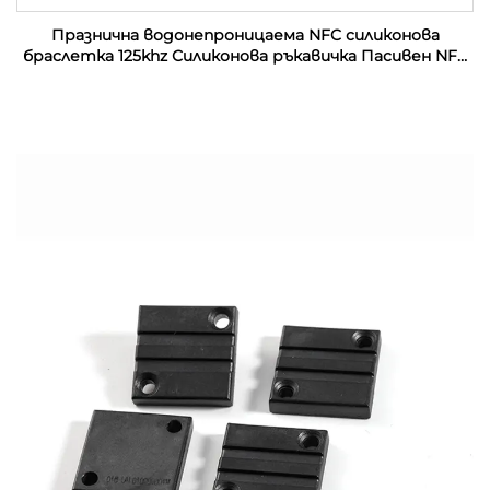
Празнична водонепроницаема NFC силиконова
браслетка 125khz Силиконова ръкавичка Пасивен NFC
13.56mhz RFID резинен запястник