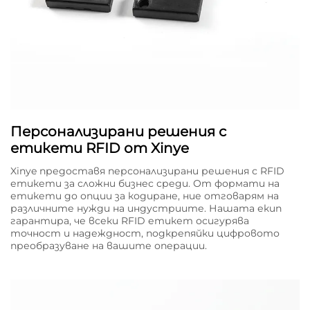
Персонализирани решения с
етикети RFID от Xinye
Xinye предоставя персонализирани решения с RFID
етикети за сложни бизнес среди. От формати на
етикети до опции за кодиране, ние отговарям на
различните нужди на индустриите. Нашата екип
гарантира, че всеки RFID етикет осигурява
точност и надеждност, подкрепяйки цифровото
преобразуване на вашите операции.