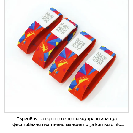
Търговия на едро с персонализирано лого за
фестивални платнени маншети за китки с nfc
събитие от плат с rfid етикет за музикален