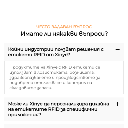
ЧЕСТО ЗАДАВАН ВЪПРОС
Имате ли някакви въпроси?
Койни индустрии ползват решения с
етикети RFID от Xinye?
Продуктите на Xinye с RFID етикети се
използват в логистиката, розницата,
здравеопазването и производството за
подобрено отслежване и контрол на
складовите запаси.
Може ли Xinye да персонализира дизайна
на етикетите RFID за специфични
приложения?