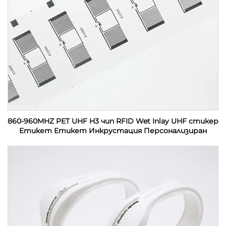
860-960MHZ PET UHF H3 чип RFID Wet Inlay UHF стикер
Етикет Етикет Инкрустация Персонализиран