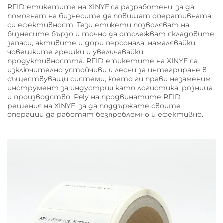
RFID етикетите на XINYE са разработени, за да
помогнат на бизнесите да повишат оперативната
си ефективност. Тези етикети позволяват на
бизнесите бързо и точно да отслежват складовите
запаси, активите и дори персонала, намалявайки
човешките грешки и увеличавайки
продуктивността. RFID етикетите на XINYE са
изключително устойчиви и лесни за интегриране в
съществуващи системи, което ги прави незаменим
инструмент за индустрии като логистика, розница
и производство. Рely на продвинатите RFID
решения на XINYE, за да поддържате своите
операции да работят безпроблемно и ефективно.