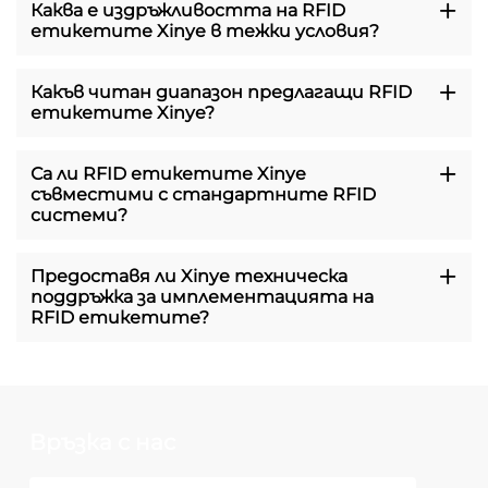
Каква е издръжливостта на RFID
етикетите Xinye в тежки условия?
Какъв читан диапазон предлагащи RFID
етикетите Xinye?
Са ли RFID етикетите Xinye
съвместими с стандартните RFID
системи?
Предоставя ли Xinye техническа
поддръжка за имплементацията на
RFID етикетите?
Връзка с нас