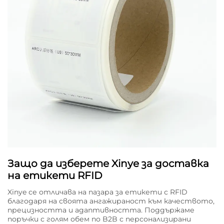
Защо да изберете Xinye за доставка
на етикети RFID
Xinye се отличава на пазара за етикети с RFID
благодаря на своята ангажираност към качеството,
прецизността и адаптивността. Поддържаме
поръчки с голям обем по B2B с персонализирани