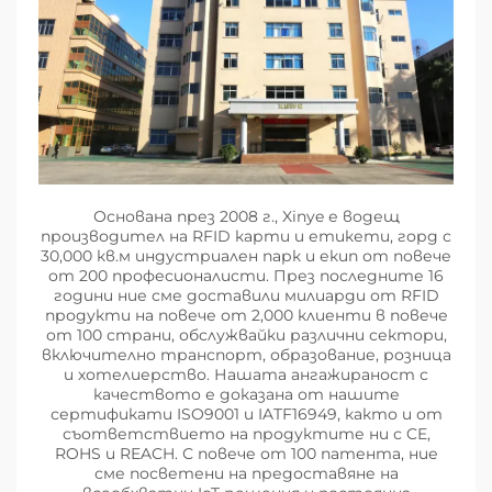
Основана през 2008 г., Xinye е водещ
производител на RFID карти и етикети, горд с
30,000 кв.м индустриален парк и екип от повече
от 200 професионалисти. През последните 16
години ние сме доставили милиарди от RFID
продукти на повече от 2,000 клиенти в повече
от 100 страни, обслужвайки различни сектори,
включително транспорт, образование, розница
и хотелиерство. Нашата ангажираност с
качеството е доказана от нашите
сертификати ISO9001 и IATF16949, както и от
съответствието на продуктите ни с CE,
ROHS и REACH. С повече от 100 патента, ние
сме посветени на предоставяне на