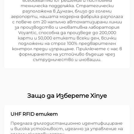
всеобхватни IoT решения и постоянна
техническа поддръжка. Стратегически
разположена в Дунган, близо до големи
аеропорти, нашата модерна фабрика разполага
с повече от 20 напълно автоматизирани линии
за производство и иновативна лаборатория
Voyantic, способна да произведе до 200,000
карти и 50,000 етикети всеки ден, всички
подложени на строг 100% предварителен
контрол преди изпращане. Приключете с нас в
формирането на устойчиво бъдеще чрез
сътрудничество и иновации.
Защо да Изберете Xinye
UHF RFID етикет
Предлага дългодистанционно идентифициране
и висока устойчивост, идеално за управление на