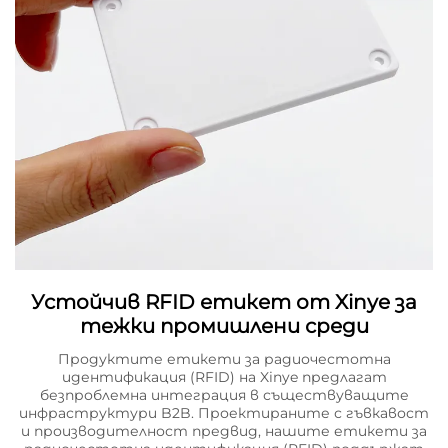
Устойчив RFID етикет от Xinye за
тежки промишлени среди
Продуктите етикети за радиочестотна
идентификация (RFID) на Xinye предлагат
безпроблемна интеграция в съществуващите
инфраструктури B2B. Проектираните с гъвкавост
и производителност предвид, нашите етикети за