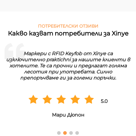
ПОТРЕБИТЕЛСКИ ОТЗИВИ
Какво казват потребители за Xinye
Маркери с RFID Keyfob от Xinye са
изключително praktichni за нашите клиенти в
хотелите. Те са прочни и предлагат голяма
лесотия при употребата. Силно
препоръчваме ги за големи поръчки.
5.0
Мари Дюпон