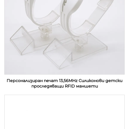
Персонализиран печат 13,56MHz Силиконови детски
проследяващи RFID маншети