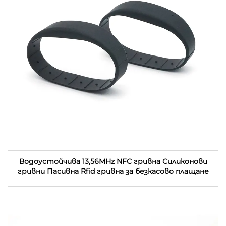
Водоустойчива 13,56MHz NFC гривна Силиконови
гривни Пасивна Rfid гривна за безкасово плащане