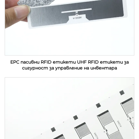
EPC пасивни RFID етикети UHF RFID етикети за
сигурност за управление на инвентара