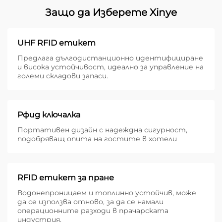
Защо да Изберете Xinye
UHF RFID етикет
Предлага дългодистанционно идентифициране
и висока устойчивост, идеално за управление на
големи складови запаси.
Рфид ключалка
Портативен дизайн с надеждна сигурност,
подобряващ опита на гостите в хотели
RFID етикет за пране
Водонепроницаем и топлинно устойчив, може
да се използва отново, за да се намали
операционните разходи в прачарската
индустрия.