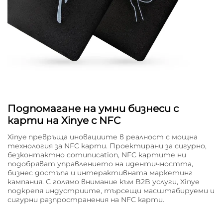
Подпомагане на умни бизнеси с
карти на Xinye с NFC
Xinye превръща иновациите в реалност с мощна
технология за NFC карти. Проектирани за сигурно,
безконтактно comunucation, NFC картите ни
подобряват управлението на идентичността,
бизнес достъпа и интерактивната маркетинг
кампания. С голямо внимание към B2B услуги, Xinye
подкрепя индустриите, търсещи масштабируеми и
сигурни разпространения на NFC карти.