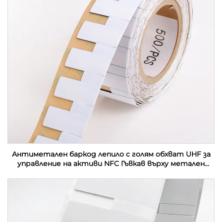
Антиметален баркод лепило с голям обхват UHF за
управление на активи NFC Гъвкав върху метален
етикет Етикет за контактна карта RFID етикет
стикер