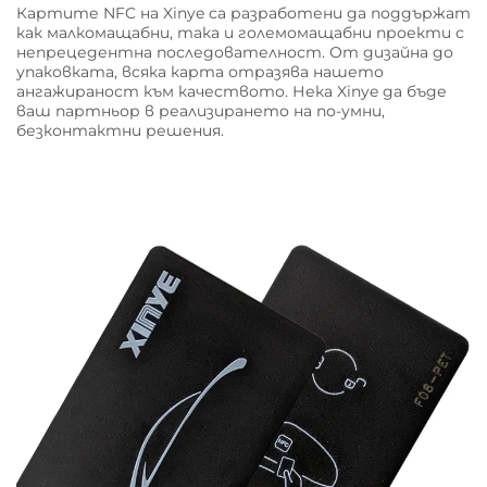
Картите NFC на Xinye са разработени да поддържат
как малкомащабни, така и големомащабни проекти с
непрецедентна последователност. От дизайна до
упаковката, всяка карта отразява нашето
ангажираност към качеството. Нека Xinye да бъде
ваш партньор в реализирането на по-умни,
безконтактни решения.