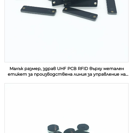
Малък размер, здрав UHF PCB RFID върху метален
етикет за производствена линия за управление на
активи в индустрията