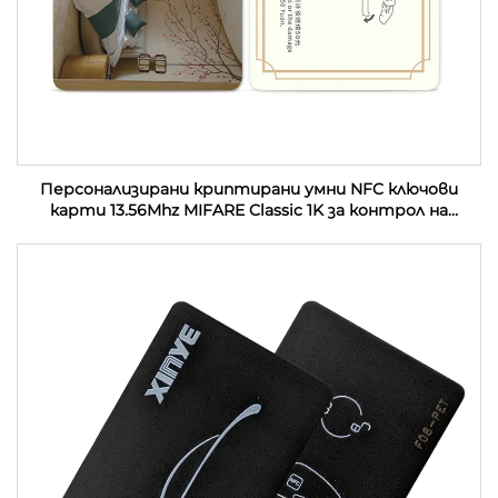
Персонализирани криптирани умни NFC ключови
карти 13.56Mhz MIFARE Classic 1K за контрол на
достъп PVC RFID хотелски ключови карти