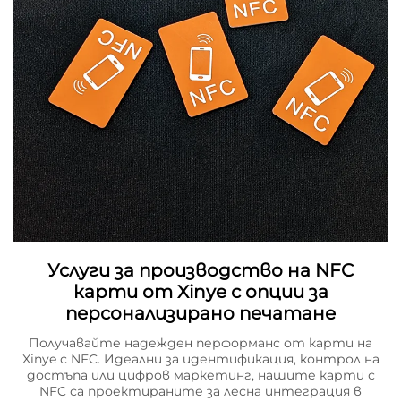
Услуги за производство на NFC
карти от Xinye с опции за
персонализирано печатане
Получавайте надежден перформанс от карти на
Xinye с NFC. Идеални за идентификация, контрол на
достъпа или цифров маркетинг, нашите карти с
NFC са проектираните за лесна интеграция в