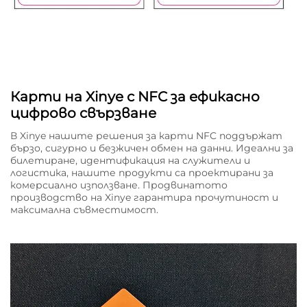
Карти на Xinye с NFC за ефикасно
цифрово свързване
В Xinye нашите решения за карти NFC поддържат
бързо, сигурно и безжичен обмен на данни. Идеални за
билетиране, идентификация на служители и
логистика, нашите продукти са проектирани за
комерсиално използване. Продвинатото
производство на Xinye гарантира прочутиност и
максимална съвместимост.