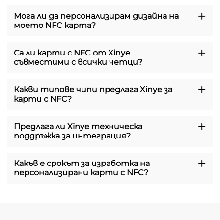
Мога ли да персонализирам дизайна на
моето NFC карта?
Са ли карти с NFC от Xinye
съвместими с всички четци?
Какви типове чипи предлага Xinye за
карти с NFC?
Предлага ли Xinye техническа
поддръжка за интеграция?
Какъв е срокът за изработка на
персонализирани карти с NFC?