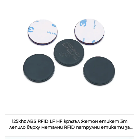
125khz ABS RFID LF HF кръгъл жетон етикет 3m
лепило върху метални RFID патрулни етикети за
управление на патрул на охрана