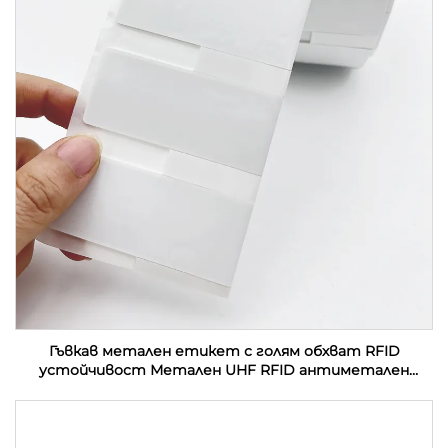
Гъвкав метален етикет с голям обхват RFID
устойчивост Метален UHF RFID антиметален
етикет етикет стикер