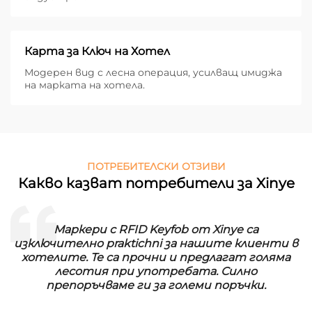
Карта за Ключ на Хотел
Модерен вид с лесна операция, усилващ имиджа
на марката на хотела.
ПОТРЕБИТЕЛСКИ ОТЗИВИ
Какво казват потребители за Xinye
ери с RFID Keyfob от Xinye са
RFID пранен
лно praktichni за нашите клиенти в
нашата пране
. Те са прочни и предлагат голяма
имат дълг ж
отия при употребата. Силно
качеството
ръчваме ги за големи поръчки.