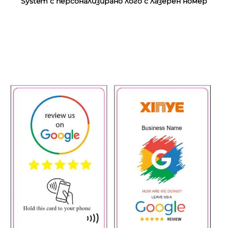
System с персонализирано лого с лазерен номер