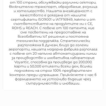
от 100 страни, обслужвайки различни сектори,
включително транспорт, образование, розница
и хотелиерство. Нашата ангажираност с
качеството е доказана от нашите
сертификати ISO9001 и IATF16949, както и от
съответствието на продуктите ни с CE,
ROHS и REACH. С повече от 100 патента, ние
сме посветени на предоставяне на
всеобхватни IoT решения и постоянна
техническа поддръжка. Стратегически
разположена в Дунган, близо до големи
аеропорти, нашата модерна фабрика разполага
с повече от 20 напълно автоматизирани линии
за производство и иновативна лаборатория
Voyantic, способна да произведе до 200,000
карти и 50,000 етикети всеки ден, всички
подложени на строг 100% предварителен
контрол преди изпращане. Приключете с нас в
формирането на устойчиво бъдеще чрез
сътрудничество и иновации.