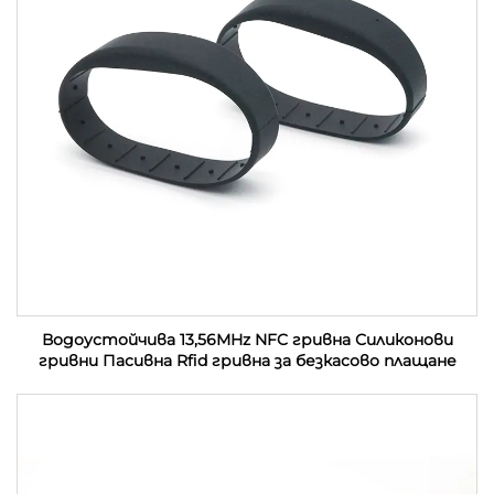
Водоустойчива 13,56MHz NFC гривна Силиконови
гривни Пасивна Rfid гривна за безкасово плащане