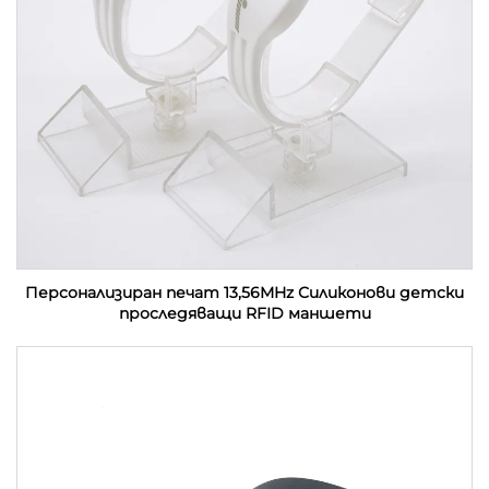
Персонализиран печат 13,56MHz Силиконови детски
проследяващи RFID маншети