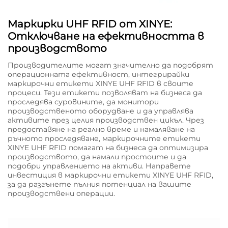
Маркирки UHF RFID от XINYE:
Отключване на ефективността в
производството
Производителите могат значително да подобрят
операционната ефективност, интегрирайки
маркирочни етикети XINYE UHF RFID в своите
процеси. Тези етикети позволяват на бизнеса да
проследява суровините, да монитори
производственото оборудване и да управлява
активите през целия производствен цикъл. Чрез
предоставяне на реално време и намаляване на
ръчното проследяване, маркирочните етикети
XINYE UHF RFID помагат на бизнеса да оптимизира
производството, да намали простоите и да
подобри управлението на активи. Направете
инвестиция в маркирочни етикети XINYE UHF RFID,
за да разгънете пълния потенциал на вашите
производствени операции.