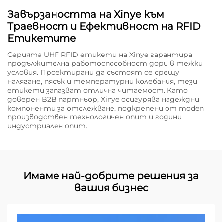
Завързаността на Xinye към
Траевност и Ефективност на RFID
Етикетите
Серията UHF RFID етикети на Xinye гарантира
продължителна работоспособност дори в тежки
условия. Проектирани да състоят се срещу
налягане, пясък и температурни колебания, тези
етикети запазват отлична читаемост. Като
доверен B2B партньор, Xinye осигурява надеждни
компоненти за отслежване, подкрепени от moden
производствен технологичен опит и години
индустриален опит.
Имаме най-добрите решения за
вашия бизнес