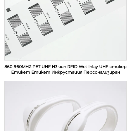
860-960MHZ PET UHF H3 чип RFID Wet Inlay UHF стикер
Етикет Етикет Инкрустация Персонализиран