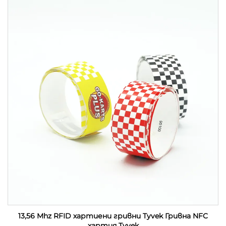
13,56 Mhz RFID хартиени гривни Tyvek Гривна NFC
хартия Tyvek