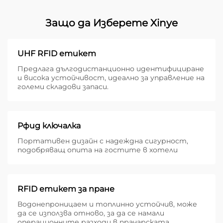
Защо да Изберете Xinye
UHF RFID етикет
Предлага дългодистанционно идентифициране
и висока устойчивост, идеално за управление на
големи складови запаси.
Рфид ключалка
Портативен дизайн с надеждна сигурност,
подобряващ опита на гостите в хотели
RFID етикет за пране
Водонепроницаем и топлинно устойчив, може
да се използва отново, за да се намали
операционните разходи в прачарската