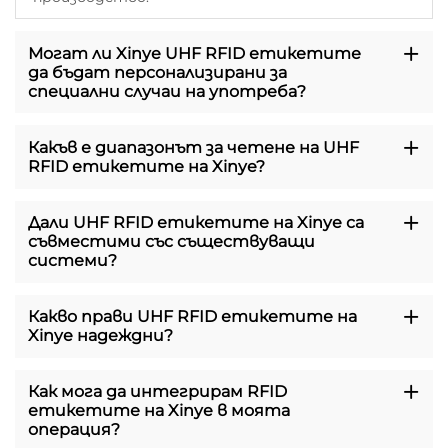
Могат ли Xinye UHF RFID етикетите
да бъдат персонализирани за
специални случаи на употреба?
Какъв е диапазонът за четене на UHF
RFID етикетите на Xinye?
Дали UHF RFID етикетите на Xinye са
съвместими със съществуващи
системи?
Какво прави UHF RFID етикетите на
Xinye надеждни?
Как мога да интегрирам RFID
етикетите на Xinye в моята
операция?