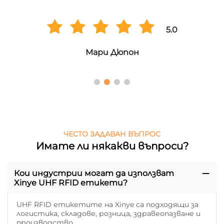
5.0
Мари Дюпон
ЧЕСТО ЗАДАВАН ВЪПРОС
Имате ли някакви въпроси?
Кои индустрии могат да използват
Xinye UHF RFID етикети?
UHF RFID етикетите на Xinye са подходящи за
логистика, складове, розница, здравеопазване и
производство.