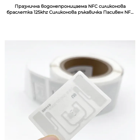
Празнична водонепроницаема NFC силиконова
браслетка 125khz Силиконова ръкавичка Пасивен NFC
13.56mhz RFID резинен запястник