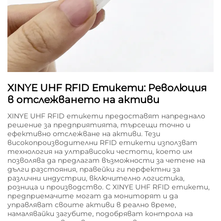
XINYE UHF RFID Етикети: Революция
в отслежването на активи
XINYE UHF RFID етикети предоставят напреднало
решение за предприятията, търсещи точно и
ефективно отслежване на активи. Тези
високопроизводителни RFID етикети използват
технология на ултрависоки честоти, което им
позволява да предлагат възможности за четене на
дълги разстояния, правейки ги перфектни за
различни индустрии, включително логистика,
розница и производство. С XINYE UHF RFID етикети,
предприемачите могат да мониторят и да
управляват своите активи в реално време,
намалявайки загубите, подобряват контрола на