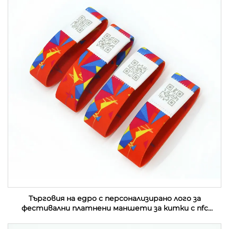
Търговия на едро с персонализирано лого за
фестивални платнени маншети за китки с nfc
събитие от плат с rfid етикет за музикален
фестивал