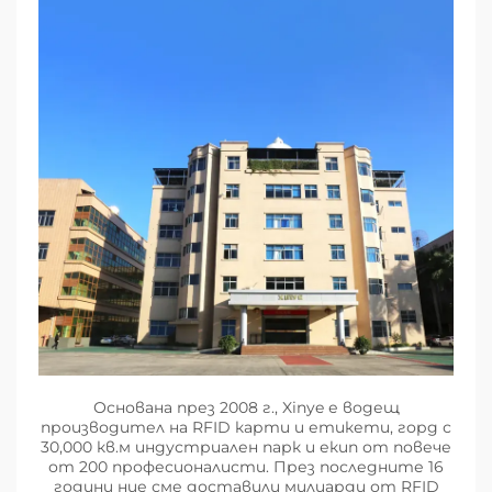
Основана през 2008 г., Xinye е водещ
производител на RFID карти и етикети, горд с
30,000 кв.м индустриален парк и екип от повече
от 200 професионалисти. През последните 16
години ние сме доставили милиарди от RFID