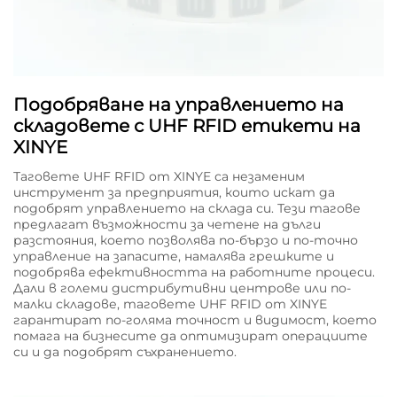
Подобряване на управлението на
складовете с UHF RFID етикети на
XINYE
Таговете UHF RFID от XINYE са незаменим
инструмент за предприятия, които искат да
подобрят управлението на склада си. Тези тагове
предлагат възможности за четене на дълги
разстояния, което позволява по-бързо и по-точно
управление на запасите, намалява грешките и
подобрява ефективността на работните процеси.
Дали в големи дистрибутивни центрове или по-
малки складове, таговете UHF RFID от XINYE
гарантират по-голяма точност и видимост, което
помага на бизнесите да оптимизират операциите
си и да подобрят съхранението.