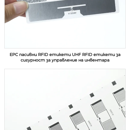
EPC пасивни RFID етикети UHF RFID етикети за
сигурност за управление на инвентара