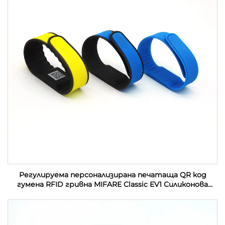
Регулируема персонализирана печатаща QR код
гумена RFID гривна MIFARE Classic EV1 Силиконова
RFID гривна