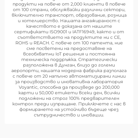
продукти на повече от 2,000 клиенти в повече
от 100 страни, обслужвайки различни сектори,
включително транспорт, образование, розница
и хотелиерство. Нашата ангажираност с
качеството е доказана от нашите
сертификати ISO9001 и IATF16949, както и от
съответствието на продуктите ни с CE,
ROHS и REACH. С повече от 100 патента, ние
сме посветени на предоставяне на
всеобхватни IoT решения и постоянна
техническа поддръжка. Стратегически
разположена в Дунган, близо до големи
аеропорти, нашата модерна фабрика разполага
с повече от 20 напълно автоматизирани линии
за производство и иновативна лаборатория
Voyantic, способна да произведе до 200,000
карти и 50,000 етикети всеки ден, всички
подложени на строг 100% предварителен
контрол преди изпращане. Приключете с нас в
формирането на устойчиво бъдеще чрез
сътрудничество и иновации.