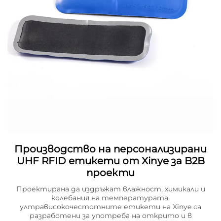
Производство на персонализирани
UHF RFID етикети от Xinye за B2B
проекти
Проектирана да издръжат влажност, химикали и
колебания на температурата,
ултрависокочестотните етикети на Xinye са
разработени за употреба на открито и в