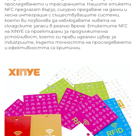
проследяването и трасиранията. Нашите етикети
NFC предлагат бързо, сигурно предаване на данни и
лесна интеграция с съществуващите системи,
което ви позволява да наблюдавате нивата на
складските запаси в реално време. Етикетите NFC
на XINYE са проектирани за продължителна
устойчивост, което ги прави идеален избор за
industриите, където точността на проследяването
и ефективността са критични.