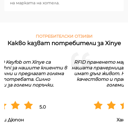
на марката на хотела.
ПОТРЕБИТЕЛСКИ ОТЗИВИ
Какво казват потребители за Xinye
RFID праненето марки от Xinye са идеални за
нашата пранерница. Те са водонепроницаеми и
имат дълг живот. Ние сме много доволни от
качеството и правим регулярни поръчки в
големи количества.
5.0
Ханс Мюлер