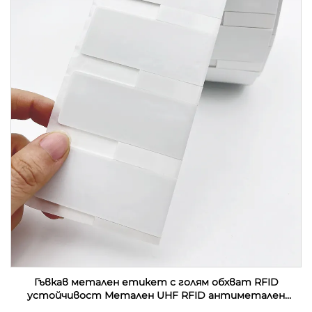
Гъвкав метален етикет с голям обхват RFID
устойчивост Метален UHF RFID антиметален
етикет етикет стикер