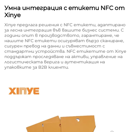
Умна интеграция с етикети NFC от
Xinye
Xinye предлага решения с NFC етикети, адаптирано
за лесна интеграция във вашите бизнес системи. С
години опит в производството, гарантираме, че
нашите NFC етикети осигуряват бързо сканиране,
сигурен превод на данни и съвместимост с
стандартни устройства. NFC етикетите от Xinye
поддържат проследяване на активи, управление на
логистическата верига и аутентикация на
упаковките за B2B клиенти.