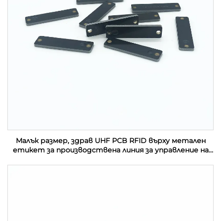
Малък размер, здрав UHF PCB RFID върху метален
етикет за производствена линия за управление на
активи в индустрията