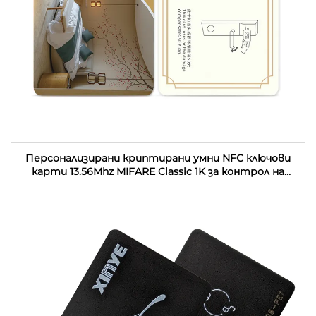
Персонализирани криптирани умни NFC ключови
карти 13.56Mhz MIFARE Classic 1K за контрол на
достъп PVC RFID хотелски ключови карти