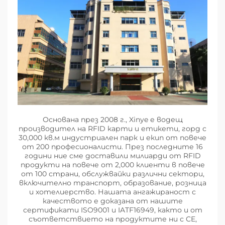
Основана през 2008 г., Xinye е водещ
производител на RFID карти и етикети, горд с
30,000 кв.м индустриален парк и екип от повече
от 200 професионалисти. През последните 16
години ние сме доставили милиарди от RFID
продукти на повече от 2,000 клиенти в повече
от 100 страни, обслужвайки различни сектори,
включително транспорт, образование, розница
и хотелиерство. Нашата ангажираност с
качеството е доказана от нашите
сертификати ISO9001 и IATF16949, както и от
съответствието на продуктите ни с CE,