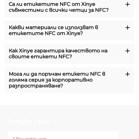
Са ли етикетите NFC от Xinye
съвместими с всички четци за NFC?
Какви материали се използват в
етикетите NFC от Xinye?
Как Xinye гарантира качеството на
своите етикети NFC?
Мога ли да поръчам етикети NFC в
голяма серия за корпоративно
разпространяване?
Връзка с нас