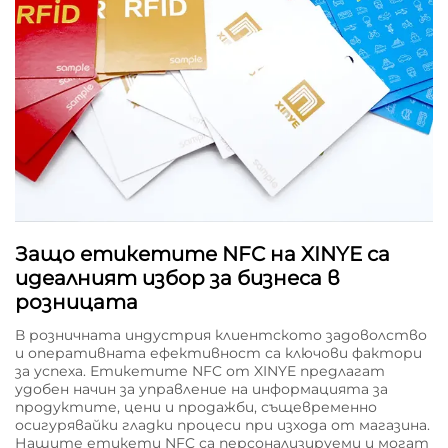
Защо етикетите NFC на XINYE са
идеалният избор за бизнеса в
розницата
В розничната индустрия клиентското задоволство
и оперативната ефективност са ключови фактори
за успеха. Етикетите NFC от XINYE предлагат
удобен начин за управление на информацията за
продуктите, цени и продажби, същевременно
осигурявайки гладки процеси при изхода от магазина.
Нашите етикети NFC са персонализируеми и могат