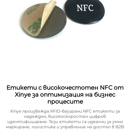
Етикети с високочестотен NFC от
Xinye за оптимизация на бизнес
процесите
Xinye произвежда RFID-базирани NFC етикети за
надежден, високоскоростен цифров
идентифициране. Тези етикети са идеални за умно
маркиране, логистика и управление на достъп в B2B