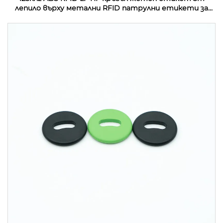
лепило върху метални RFID патрулни етикети за
управление на патрул на охрана