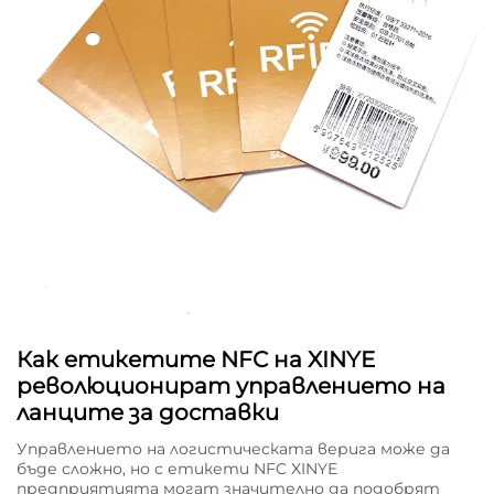
Как етикетите NFC на XINYE
революционират управлението на
ланците за доставки
Управлението на логистическата верига може да
бъде сложно, но с етикети NFC XINYE
предприятията могат значително да подобрят