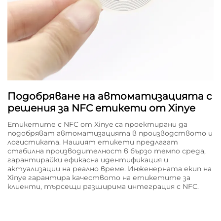
Подобряване на автоматизацията с
решения за NFC етикети от Xinye
Етикетите с NFC от Xinye са проектирани да
подобряват автоматизацията в производството и
логистиката. Нашият етикети предлагат
стабилна производителност в бързо темпо среда,
гарантирайки ефикасна идентификация и
актуализации на реално време. Инженерната екип на
Xinye гарантира качеството на етикетите за
клиенти, търсещи разширима интеграция с NFC.