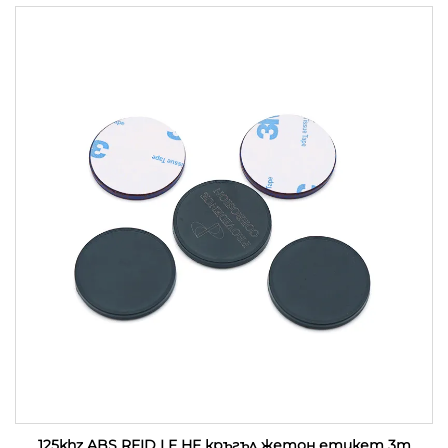
125khz ABS RFID LF HF кръгъл жетон етикет 3m