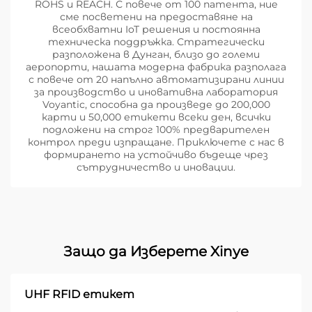
ROHS и REACH. С повече от 100 патента, ние
сме посветени на предоставяне на
всеобхватни IoT решения и постоянна
техническа поддръжка. Стратегически
разположена в Дунган, близо до големи
аеропорти, нашата модерна фабрика разполага
с повече от 20 напълно автоматизирани линии
за производство и иновативна лаборатория
Voyantic, способна да произведе до 200,000
карти и 50,000 етикети всеки ден, всички
подложени на строг 100% предварителен
контрол преди изпращане. Приключете с нас в
формирането на устойчиво бъдеще чрез
сътрудничество и иновации.
Защо да Изберете Xinye
UHF RFID етикет