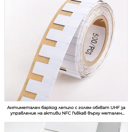
Антиметален баркод лепило с голям обхват UHF за
управление на активи NFC Гъвкав върху метален
етикет Етикет за контактна карта RFID етикет
стикер