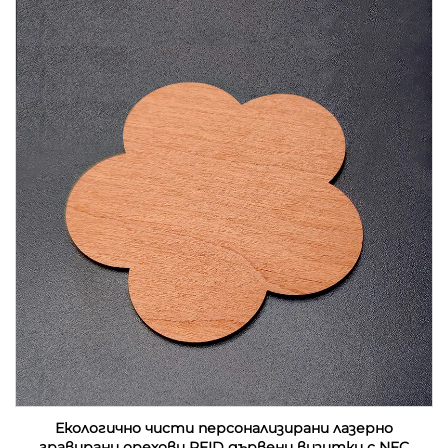
Екологично чисти персонализирани лазерно
гравирани орехови RFID дървени визитки с NFC