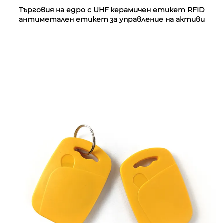
Търговия на едро с UHF керамичен етикет RFID
антиметален етикет за управление на активи