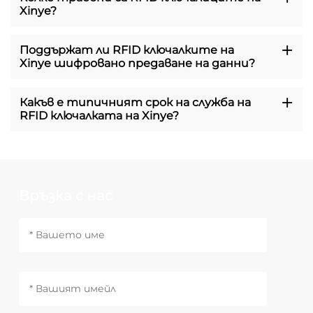
Xinye?
Поддържат ли RFID ключалките на
Xinye шифровано предаване на данни?
Какъв е типичният срок на служба на
RFID ключалката на Xinye?
Връзка с нас