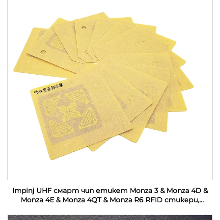
Impinj UHF смарт чип етикет Monza 3 & Monza 4D &
Monza 4E & Monza 4QT & Monza R6 RFID стикери,
персонализирани за индустриален мониторинг