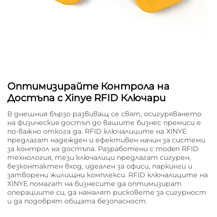
Оптимизирайте Контрола на
Достъпа с Xinye RFID Ключари
В днешния бързо развиващ се свят, осигуряването
на физическия достъп до вашите бизнес премиси е
по-важно откога да. RFID ключалиците на XINYE
предлагат надежден и ефективен начин за системи
за контрол на достъпа. Разработени с moden RFID
технология, тези ключалици предлагат сигурен,
безконтактен вход, идеален за офиси, паркинги и
затворени жилищни комплекси. RFID ключалиците на
XINYE помагат на бизнесите да оптимизират
операциите си, да намалят рисковете за сигурност
и да подобрят общата безопасност.