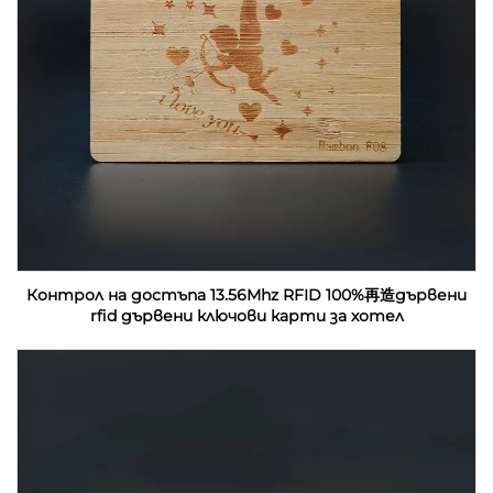
Контрол на достъпа 13.56Mhz RFID 100%再造дървени
rfid дървени ключови карти за хотел