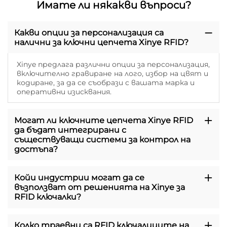
Имате ли някакви въпроси?
Какви опции за персонализация са
налични за ключни цепчета Xinye RFID?
Xinye предлага различни опции за персонализация,
включително гравиране на лого, избор на цвят и
кодиране, за да се съобрази с вашата марка и
оперативни изисквания.
Могат ли ключните цепчета Xinye RFID
да бъдат интегрирани с
съществуващи системи за контрол на
достъпа?
Койи индустрии могат да се
възползват от решенията на Xinye за
RFID ключалки?
Колко траевни са RFID ключалиците на