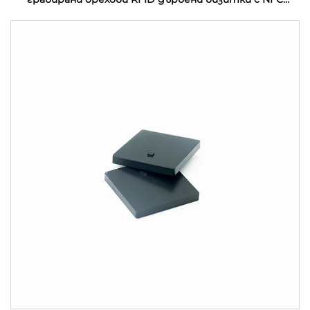
интерфейс и водонепроницаемост на честота
13.56MHz