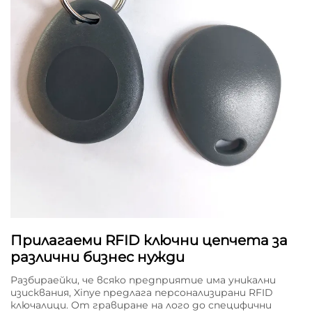
Прилагаеми RFID ключни цепчета за
различни бизнес нужди
Разбираейки, че всяко предприятие има уникални
изисквания, Xinye предлага персонализирани RFID
ключалици. От гравиране на лого до специфични