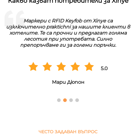
Какво казват потребители за Xinye
Маркери с RFID Keyfob от Xinye са
изключително praktichni за нашите клиенти в
хотелите. Те са прочни и предлагат голяма
лесотия при употребата. Силно
препоръчваме ги за големи поръчки.
5.0
Мари Дюпон
ЧЕСТО ЗАДАВАН ВЪПРОС