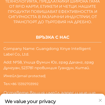
ТЕХНОЛОГИЯТА, ПРЕДЛАГАЙКИ ШИРОКА ГАМА
ОТ RFID КАРТИ, ЕТИКЕТИ И ЧЕТЦИ. НАШИТЕ
ПРОДУКТИ ПОВИШАВАТ ЕФЕКТИВНОСТТА И
СИГУРНОСТТА В РАЗЛИЧНИ ИНДУСТРИИ, ОТ
ТРАНСПОРТ ДО ТЪРГОВИЯ НА ДРЕБНО.
ВРЪЗКА С НАС
Company Name: Guangdong Xinye Intelligent
Label Co., Ltd.
Add: №58, Улица Фумин Юг, град Даланг, град
Дунгуан, 523781 провинция Гуандун, Китай.
Имейл:
[email protected]
Тел:
+86 13392703992
Оставете вашия имейл адрес и ние ще
се свържем с вас
We value your privacy