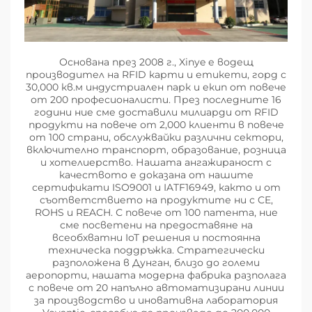
Основана през 2008 г., Xinye е водещ
производител на RFID карти и етикети, горд с
30,000 кв.м индустриален парк и екип от повече
от 200 професионалисти. През последните 16
години ние сме доставили милиарди от RFID
продукти на повече от 2,000 клиенти в повече
от 100 страни, обслужвайки различни сектори,
включително транспорт, образование, розница
и хотелиерство. Нашата ангажираност с
качеството е доказана от нашите
сертификати ISO9001 и IATF16949, както и от
съответствието на продуктите ни с CE,
ROHS и REACH. С повече от 100 патента, ние
сме посветени на предоставяне на
всеобхватни IoT решения и постоянна
техническа поддръжка. Стратегически
разположена в Дунган, близо до големи
аеропорти, нашата модерна фабрика разполага
с повече от 20 напълно автоматизирани линии
за производство и иновативна лаборатория