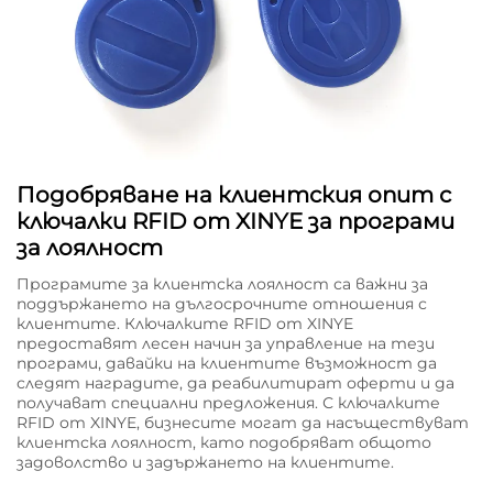
Подобряване на клиентския опит с
ключалки RFID от XINYE за програми
за лоялност
Програмите за клиентска лоялност са важни за
поддържането на дългосрочните отношения с
клиентите. Ключалките RFID от XINYE
предоставят лесен начин за управление на тези
програми, давайки на клиентите възможност да
следят наградите, да реабилитират оферти и да
получават специални предложения. С ключалките
RFID от XINYE, бизнесите могат да насъществуват
клиентска лоялност, като подобряват общото
задоволство и задържането на клиентите.