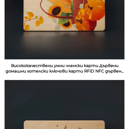
Висококачествени умни членски карти Дървени
домашни хотелски ключови карти RFID NFC дървени
визитки