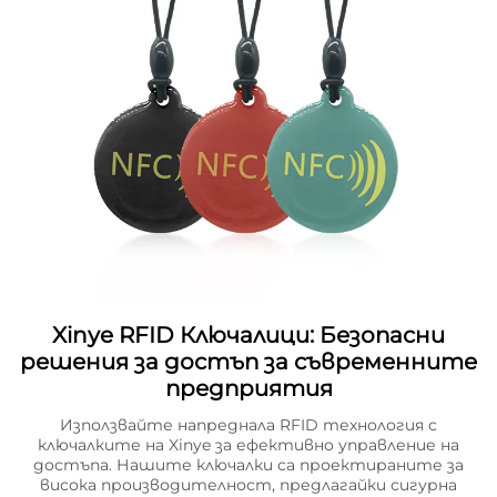
Xinye RFID Ключалици: Безопасни
решения за достъп за съвременните
предприятия
Използвайте напреднала RFID технология с
ключалките на Xinye за ефективно управление на
достъпа. Нашите ключалки са проектираните за
висока производителност, предлагайки сигурна