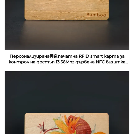
Персонализирана再造печатна RFID smart карта за
контрол на достъп 13.56Mhz дървена NFC визитка
празни за лазерна гравировка