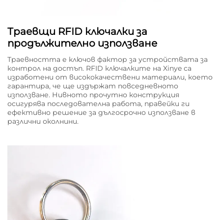
Траевщи RFID ключалки за
продължително използване
Траевността е ключов фактор за устройствата за
контрол на достъп. RFID ключалките на Xinye са
изработени от висококачествени материали, което
гарантира, че ще издържат повседневното
използване. Нивното прочутно конструкция
осигурява последователна работа, правейки ги
ефективно решение за дългосрочно използване в
различни околнини.