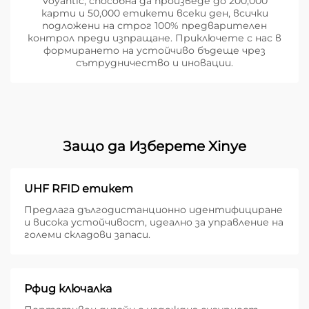
Voyantic, способна да произведе до 200,000
карти и 50,000 етикети всеки ден, всички
подложени на строг 100% предварителен
контрол преди изпращане. Приключете с нас в
формирането на устойчиво бъдеще чрез
сътрудничество и иновации.
Защо да Изберете Xinye
UHF RFID етикет
Предлага дългодистанционно идентифициране
и висока устойчивост, идеално за управление на
големи складови запаси.
Рфид ключалка